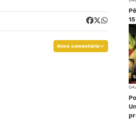
Pê
15
Novo comentário
S
04
Po
Un
p
di
14