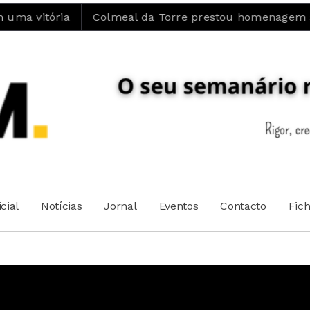
Colmeal da Torre prestou homenagem ao Padre José M
cial
Notícias
Jornal
Eventos
Contacto
Fic