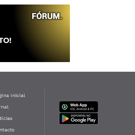
gina Inicial
rnal
tícias
ntacto