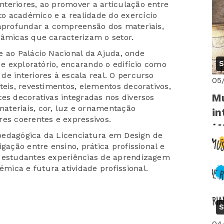
teriores, ao promover a articulação entre
o académico e a realidade do exercício
 aprofundar a compreensão dos materiais,
nâmicas que caracterizam o setor.
e ao Palácio Nacional da Ajuda, onde
S
 e exploratório, encarando o edifício como
e interiores à escala real. O percurso
05
teis, revestimentos, elementos decorativos,
Mu
es decorativas integradas nos diversos
ateriais, cor, luz e ornamentação
in
res coerentes e expressivos.
a pedagógica da Licenciatura em Design de
gação entre ensino, prática profissional e
s estudantes experiências de aprendizagem
ica e futura atividade profissional.
S
04