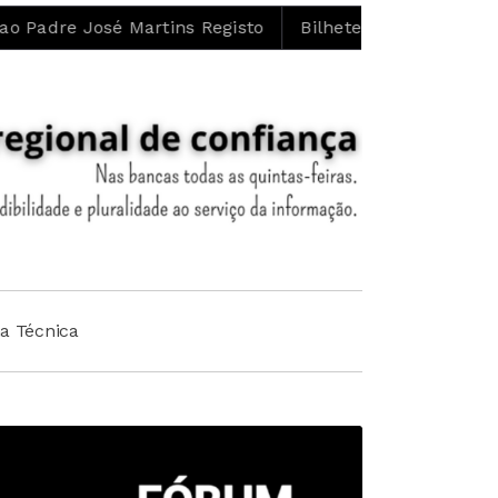
artins Registo
Bilhete de Identidade vitalício deixou
ha Técnica