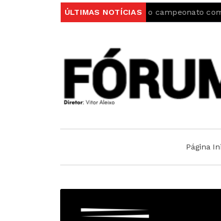
orting da Covilhã inicia o campeonato com uma vitória
ÚLTIMAS NOTÍCIAS
Página Ini