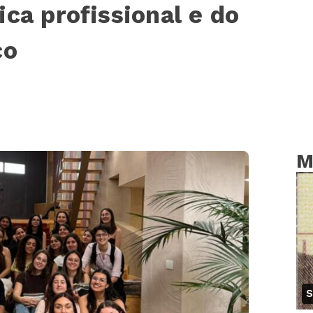
ca profissional e do
co
M
S