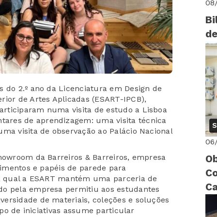
08
Bi
de
s do 2.º ano da Licenciatura em Design de
rior de Artes Aplicadas (ESART-IPCB),
rticiparam numa visita de estudo a Lisboa
ares de aprendizagem: uma visita técnica
S
uma visita de observação ao Palácio Nacional
06
showroom da Barreiros & Barreiros, empresa
Ob
stimentos e papéis de parede para
Co
m a qual a ESART mantém uma parceria de
Ca
do pela empresa permitiu aos estudantes
ersidade de materiais, coleções e soluções
ri
ipo de iniciativas assume particular