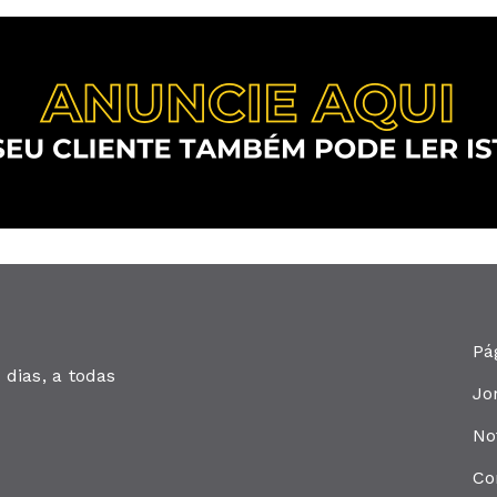
Pá
dias, a todas
Jo
No
Co