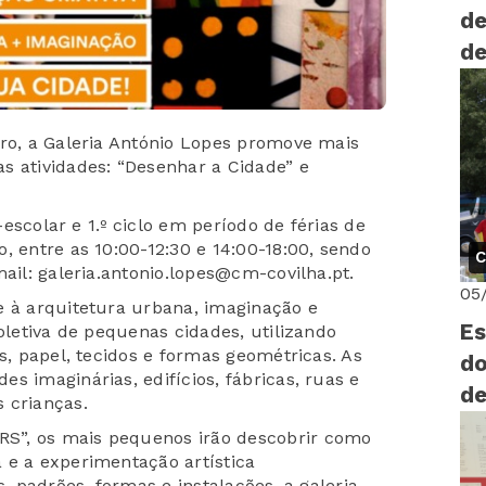
de
de
bro, a Galeria António Lopes promove mais
s atividades: “Desenhar a Cidade” e
é-escolar e 1.º ciclo em período de férias de
, entre as 10:00-12:30 e 14:00-18:00, sendo
C
mail: galeria.antonio.lopes@cm-covilha.pt.
05
e à arquitetura urbana, imaginação e
Es
coletiva de pequenas cidades, utilizando
s, papel, tecidos e formas geométricas. As
do
s imaginárias, edifícios, fábricas, ruas e
de
 crianças.
vi
S”, os mais pequenos irão descobrir como
 e a experimentação artística
s, padrões, formas e instalações, a galeria