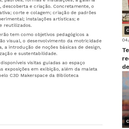
 descoberta e criação. Concretamente, o
ativa; corte e colagem; criação de padrões
erimental; instalações artísticas; e
 reutilizados.
C
 verão tem como objetivos pedagógicos a
04
são visual, o desenvolvimento da motricidade
ra, a introdução de noções básicas de design,
Te
ização e sustentabilidade.
re
isponíveis visitas guiadas ao espaço
de
 às exposições em exibição, além da maleta
pelo C3D Makerspace da Biblioteca
C