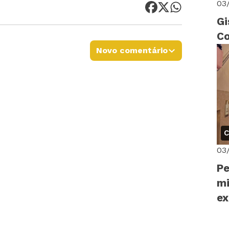
03
Gi
Co
Novo comentário
C
03
Pe
mi
ex
ed