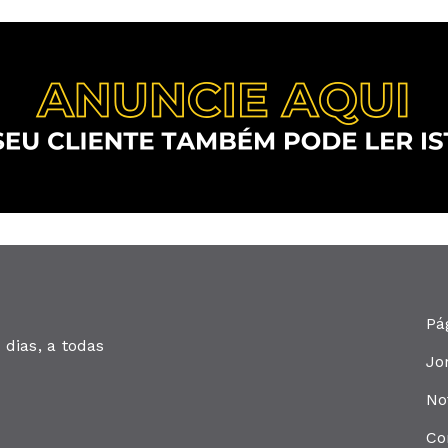
Pá
dias, a todas
Jo
No
Co