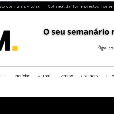
ria
Colmeal da Torre prestou homenagem ao Padre J
cial
Notícias
Jornal
Eventos
Contacto
Fic