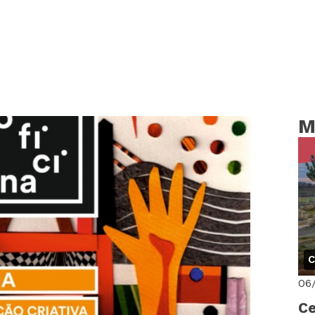
M
C
06
Ce