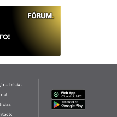
gina Inicial
rnal
tícias
ntacto