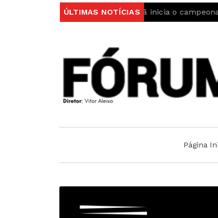
Sporting da Covilhã inicia o campeonato com uma vitó
ÚLTIMAS NOTÍCIAS
Página Ini