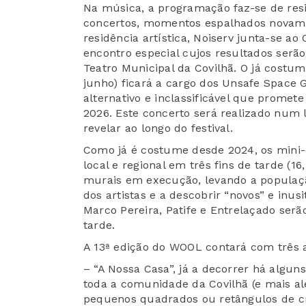
Na música, a programação faz-se de resid
concertos, momentos espalhados novamen
residência artística, Noiserv junta-se a
encontro especial cujos resultados serã
Teatro Municipal da Covilhã. O já costum
junho) ficará a cargo dos Unsafe Space
alternativo e inclassificável que prome
2026. Este concerto será realizado num 
revelar ao longo do festival.
Como já é costume desde 2024, os mini-c
local e regional em três fins de tarde (1
murais em execução, levando a população
dos artistas e a descobrir “novos” e inus
Marco Pereira, Patife e Entrelaçado serão
tarde.
A 13ª edição do WOOL contará com três a
– “A Nossa Casa”, já a decorrer há algu
toda a comunidade da Covilhã (e mais al
pequenos quadrados ou retângulos de cr