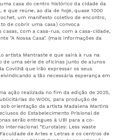
uma casa do centro histórico da cidade da
L e que reúne, ao dia de hoje, quase 1000
ochet, um manifesto coletivo de encontro,
ato de cobrir uma casa) convoca
 casas, com a casa-rua, com a casa-cidade,
te "A Nossa Casa". (mais informações da
o artista Mantraste e que sairá à rua na
do de uma série de oficinas junto de alunos
 da Covilhã que irão expressar os seus
reivindicando a tão necessária esperança em
ma ação realizada no fim da edição de 2025,
publicitárias do WOOL para produção de
sob orientação da artista Madalena Martins
eclusos do Estabelecimento Prisional de
lonas serão entregues à UBI para a co-
to internacional “Eurotales: Less waste
a Faculdade de Artes e Letras e os centros de