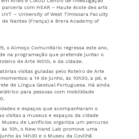
o em Artes e CiAUD Centro de Investigação
 parceria com HEAR – Haute école des arts
 UVT – University of West Timisoara Faculty
s de Nantes (França) e Brera Academy of
, o Almoço Comunitário regressa este ano,
de na programação que pretende juntar o
Roteiro de Arte WOOL e da cidade.
órias visitas guiadas pelo Roteiro de Arte
omentos: a 14 de junho, às 10h30, a pé, e
prete de Língua Gestual Portuguesa. Há ainda
 elétrico para pessoas com mobilidade
0.
ntidades e espaços que acompanharam o
as visitas a museus e espaços da cidade
O Museu de Lanifícios organiza um percurso
nho às 10h, o New Hand Lab promove uma
e junho às 14h30 e o Museu da Covilhã