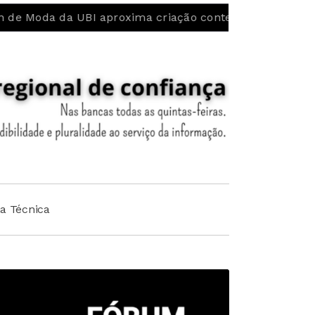
 aproxima criação contemporânea da Renda de Bilros d
ha Técnica