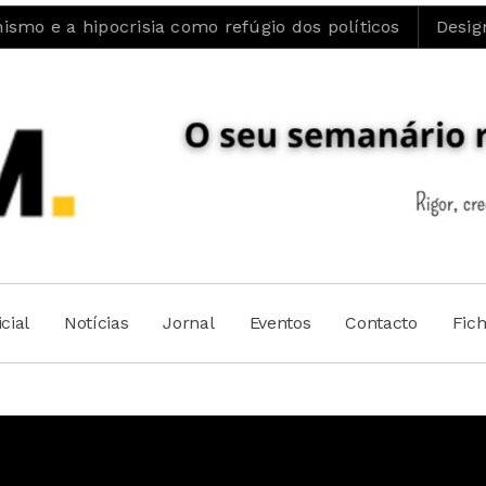
sia como refúgio dos políticos
Design de Moda da UBI
cial
Notícias
Jornal
Eventos
Contacto
Fic