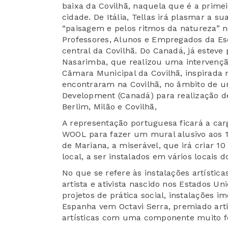
baixa da Covilhã, naquela que é a prime
cidade. De Itália, Tellas irá plasmar a su
“paisagem e pelos ritmos da natureza” n
Professores, Alunos e Empregados da Es
central da Covilhã. Do Canadá, já esteve
Nasarimba, que realizou uma intervenção,
Câmara Municipal da Covilhã, inspirada 
encontraram na Covilhã, no âmbito de u
Development (Canadá) para realização 
Berlim, Milão e Covilhã,
A representação portuguesa ficará a car
WOOL para fazer um mural alusivo aos 10
de Mariana, a miserável, que irá criar 10
local, a ser instalados em vários locais d
No que se refere às instalações artístic
artista e ativista nascido nos Estados Uni
projetos de prática social, instalações i
Espanha vem Octavi Serra, premiado arti
artísticas com uma componente muito f