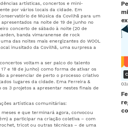
Pe
ências artísticas, concertos e mini-
te por vários locais da cidade. Em
mi
o Conservatório de Música da Covilhã para um
ex
o apresentados na noite de 19 de junho no
ed
eiro concerto de sábado à noite (20 de
 Garden, banda vimaranense de rock
te uma das noites mais energizantes do WOOL
local inusitado da Covilhã, uma surpresa a
oncertos voltam a ser palco do talento
6, 17 e 18 de junho) como forma de ativar os
C
 a presenciar de perto o processo criativo
itados lugares da cidade. Ema Ferreira &
03
 os 3 projetos a apresentar nestes finais de
Fe
re
ções artísticas comunitárias:
co
ns meses e que terminará agora, convocou
g
ém) a participar na criação coletiva – com
ochet, tricot ou outras técnicas – de uma