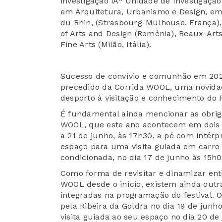
investigação iA* Unidade de Investigaçã
em Arquitetura, Urbanismo e Design, em
du Rhin, (Strasbourg-Mulhouse, França),
of Arts and Design (Roménia), Beaux-Art
Fine Arts (Milão, Itália).
Sucesso de convívio e comunhão em 2025
precedido da Corrida WOOL, uma novida
desporto à visitação e conhecimento do 
É fundamental ainda mencionar as obrigat
WOOL, que este ano acontecem em dois m
a 21 de junho, às 17h30, a pé com intér
espaço para uma visita guiada em carro
condicionada, no dia 17 de junho às 15h0
Como forma de revisitar e dinamizar e
WOOL desde o início, existem ainda outr
integradas na programação do festival. 
pela Ribeira da Goldra no dia 19 de ju
visita guiada ao seu espaço no dia 20 d