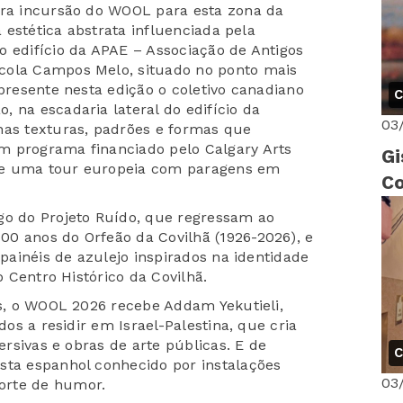
ira incursão do WOOL para esta zona da
a estética abstrata influenciada pela
o edifício da APAE – Associação de Antigos
cola Campos Melo, situado no ponto mais
 presente nesta edição o coletivo canadiano
C
 na escadaria lateral do edifício da
03
nas texturas, padrões e formas que
m programa financiado pelo Calgary Arts
Gi
de uma tour europeia com paragens em
Co
go do Projeto Ruído, que regressam ao
0 anos do Orfeão da Covilhã (1926-2026), e
 painéis de azulejo inspirados na identidade
o Centro Histórico da Covilhã.
as, o WOOL 2026 recebe Addam Yekutieli,
dos a residir em Israel-Palestina, que cria
mersivas e obras de arte públicas. E de
C
sta espanhol conhecido por instalações
03
orte de humor.