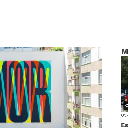
M
C
05
Es