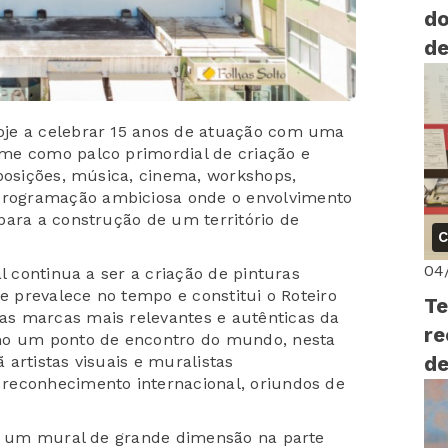
do
de
vi
oje a celebrar 15 anos de atuação com uma
me como palco primordial de criação e
xposições, música, cinema, workshops,
rogramação ambiciosa onde o envolvimento
para a construção de um território de
C
04
l continua a ser a criação de pinturas
ue prevalece no tempo e constitui o Roteiro
Te
s marcas mais relevantes e autênticas da
re
omo um ponto de encontro do mundo, nesta
artistas visuais e muralistas
de
reconhecimento internacional, oriundos de
ar um mural de grande dimensão na parte