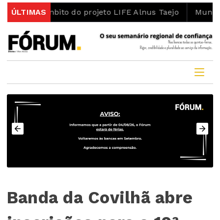
bito do projeto LIFE Alnus Taejo
ÚLTIMAS
Município abre conc
Banda da Covilhã abre