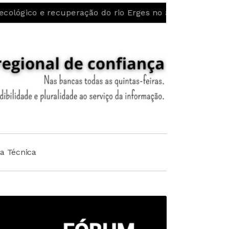
 recuperação do rio Erges no âmbito do projeto LIFE Al
ha Técnica