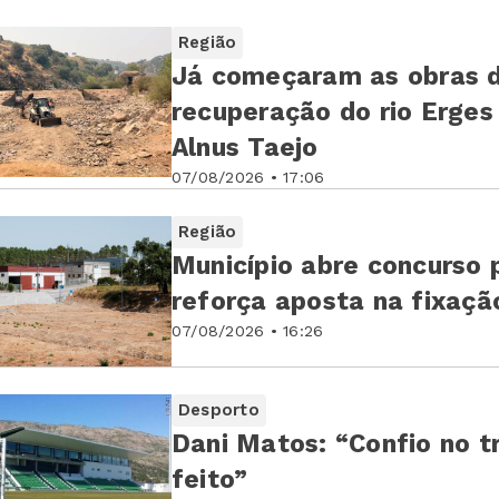
Região
Já começaram as obras d
recuperação do rio Erges no âmbito do projeto LIFE
Alnus Taejo
07/08/2026 • 17:06
Região
Município abre concurso p
reforça aposta na fixaçã
07/08/2026 • 16:26
Desporto
Dani Matos: “Confio no t
feito”