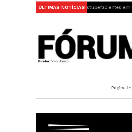
is detidos por Tráfico de Estupefacientes em Castelo B
ÚLTIMAS NOTÍCIAS
Página Ini