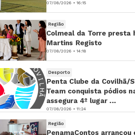
07/08/2026 • 16:15
Região
Colmeal da Torre prest
Martins Registo
07/08/2026 • 14:18
Desporto
Penta Clube da Covilhã/S
Team conquista pódios na
assegura 4º lugar ...
07/08/2026 • 11:24
Região
PenamaContos arrancou 