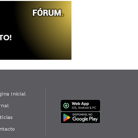
gina Inicial
rnal
tícias
ntacto