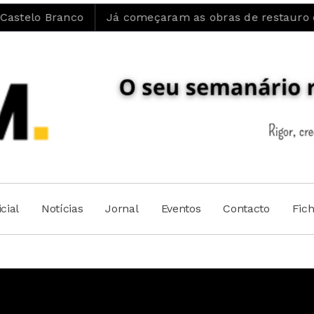
ranco
Já começaram as obras de restauro ecológico e
cial
Notícias
Jornal
Eventos
Contacto
Fic