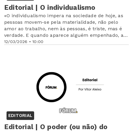
Editorial | O individualismo
«O individualismo impera na sociedade de hoje, as
pessoas movem-se pela materialidade, não pelo
amor ao trabalho, nem às pessoas, é triste, mas é
verdade. E quando aparece alguém empenhado, a
querer fazer sem querer nada em troca, olha-se de
12/03/2026 • 10:00
lado e pergunta-se «O que é que ele quer, ninguém
trabalha de graça»
EDITORIAL
Editorial | O poder (ou não) do