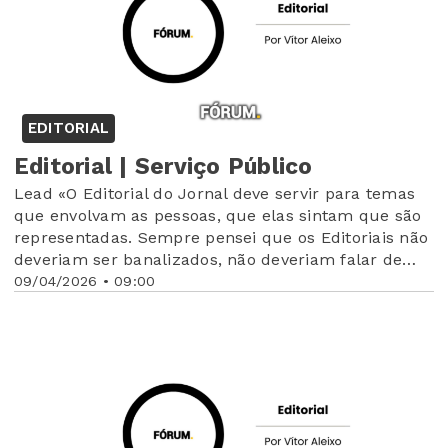
EDITORIAL
Editorial | Serviço Público
Lead «O Editorial do Jornal deve servir para temas
que envolvam as pessoas, que elas sintam que são
representadas. Sempre pensei que os Editoriais não
deveriam ser banalizados, não deveriam falar de
trivialidades, penso que esse género de textos que
09/04/2026 • 09:00
são a marca de uma publicação, a sua identidade,
deveriam marcar pela diferença e deveriam ser a
voz de um povo.»