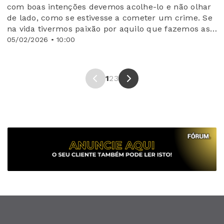
com boas intenções devemos acolhe-lo e não olhar
de lado, como se estivesse a cometer um crime. Se
na vida tivermos paixão por aquilo que fazemos as
coisas saem melhor e os projetos ficam a ganhar.
05/02/2026 • 10:00
Colocar amor naquilo que se faz é meio caminho
andado para o nosso sucesso pessoal»
1
2
3