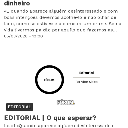
dinheiro
«E quando aparece alguém desinteressado e com
boas intenções devemos acolhe-lo e não olhar de
lado, como se estivesse a cometer um crime. Se na
vida tivermos paixão por aquilo que fazemos as
coisas saem melhor e os projetos ficam a ganhar.
05/03/2026 • 10:00
Colocar amor naquilo que se faz é meio caminho
andado para o nosso sucesso pessoal»
EDITORIAL
EDITORIAL | O que esperar?
Lead «Quando aparece alguém desinteressado e