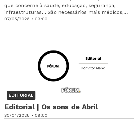
que concerne à saúde, educação, segurança,
infraestruturas… São necessários mais médicos,
mais serviços de saúde, mais proximidade nos
07/05/2026 • 09:00
níveis de ensino, mais efetivos da GNR, mais
proximidade nos serviços postais, com reforço nos
Postos de Correios»
EDITORIAL
Editorial | Os sons de Abril
30/04/2026 • 09:00