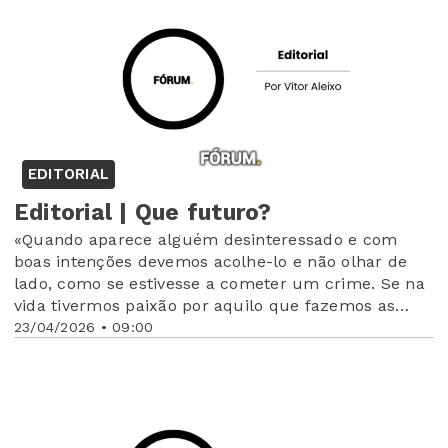
EDITORIAL
Editorial | Que futuro?
«Quando aparece alguém desinteressado e com
boas intenções devemos acolhe-lo e não olhar de
lado, como se estivesse a cometer um crime. Se na
vida tivermos paixão por aquilo que fazemos as
coisas saem melhor e os projetos ficam a ganhar.
23/04/2026 • 09:00
Colocar amor naquilo que se faz é meio caminho
andado para o nosso sucesso pessoal»