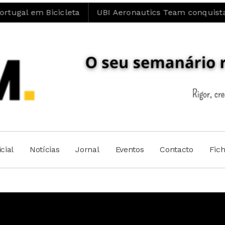
gal em Bicicleta
UBI Aeronautics Team conquista doi
cial
Notícias
Jornal
Eventos
Contacto
Fic