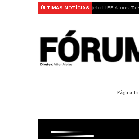
o do rio Erges no âmbito do projeto LIFE Alnus Taejo
ÚLTIMAS NOTÍCIAS
Página Ini