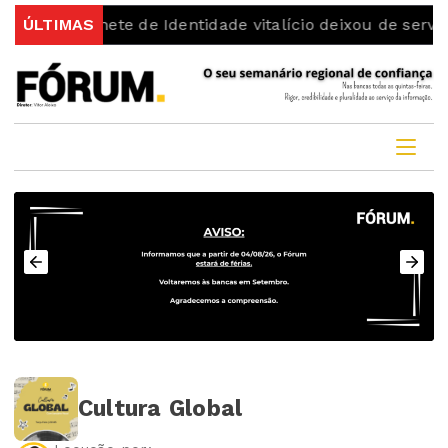
gisto
ÚLTIMAS
Bilhete de Identidade vitalício deixou de servir 
Cultura Global