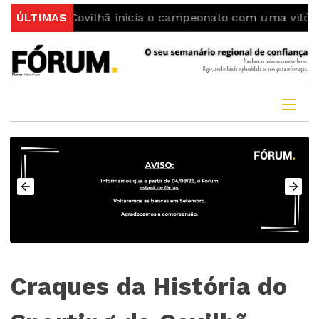
g da Covilhã inicia o campeonato com uma vitória
ÚLTIMAS
Co
Craques da História do