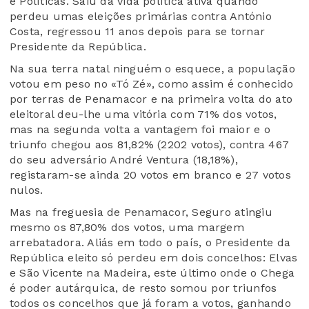
e Políticas. Saiu da vida política ativa quando
perdeu umas eleições primárias contra António
Costa, regressou 11 anos depois para se tornar
Presidente da República.
Na sua terra natal ninguém o esquece, a população
votou em peso no «Tó Zé», como assim é conhecido
por terras de Penamacor e na primeira volta do ato
eleitoral deu-lhe uma vitória com 71% dos votos,
mas na segunda volta a vantagem foi maior e o
triunfo chegou aos 81,82% (2202 votos), contra 467
do seu adversário André Ventura (18,18%),
registaram-se ainda 20 votos em branco e 27 votos
nulos.
Mas na freguesia de Penamacor, Seguro atingiu
mesmo os 87,80% dos votos, uma margem
arrebatadora. Aliás em todo o país, o Presidente da
República eleito só perdeu em dois concelhos: Elvas
e São Vicente na Madeira, este último onde o Chega
é poder autárquica, de resto somou por triunfos
todos os concelhos que já foram a votos, ganhando