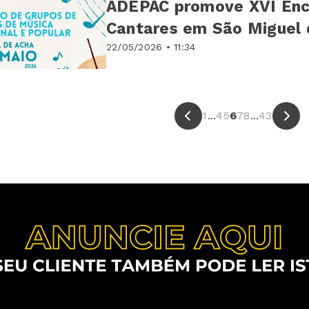
ADEPAC promove XVI Enc
Cantares em São Miguel 
22/05/2026 • 11:34
1
...
4
5
6
7
8
...
43