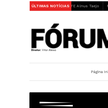
rges no âmbito do projeto LIFE Alnus Taejo
ÚLTIMAS NOTÍCIAS
Municípi
Página Ini