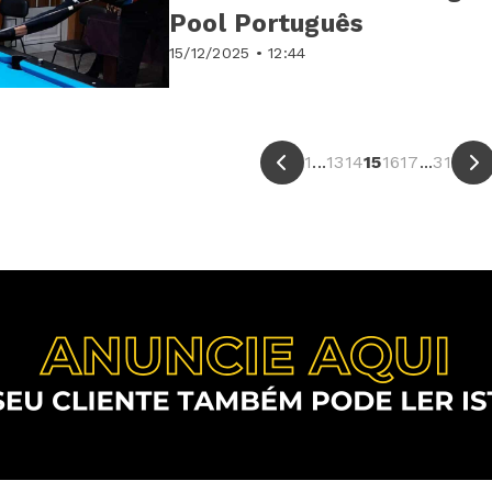
Pool Português
15/12/2025 • 12:44
1
...
13
14
15
16
17
...
31