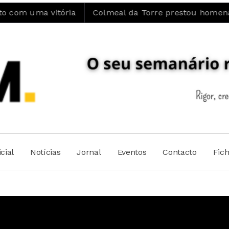
 vitória
Colmeal da Torre prestou homenagem ao Pa
cial
Notícias
Jornal
Eventos
Contacto
Fic