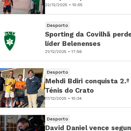
22/12/2025 • 10:55
Desporto
Sporting da Covilhã perd
líder Belenenses
21/12/2025 • 17:56
Desporto
Mehdi Bdiri conquista 2.º
Ténis do Crato
17/12/2025 • 10:34
Desporto
David Daniel vence segun