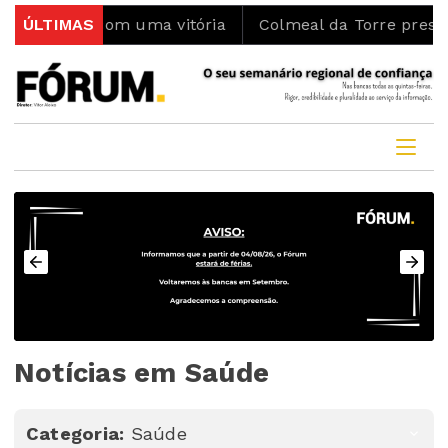
 com uma vitória
ÚLTIMAS
Colmeal da Torre prestou homenage
Notícias em Saúde
Categoria:
Saúde