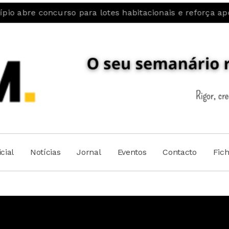
ncurso para lotes habitacionais e reforça aposta na fi
cial
Notícias
Jornal
Eventos
Contacto
Fic