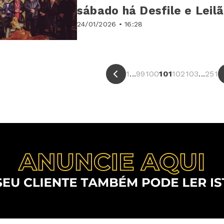
sábado há Desfile e Leil
24/01/2026 • 16:28
1
...
99
100
101
102
103
...
251