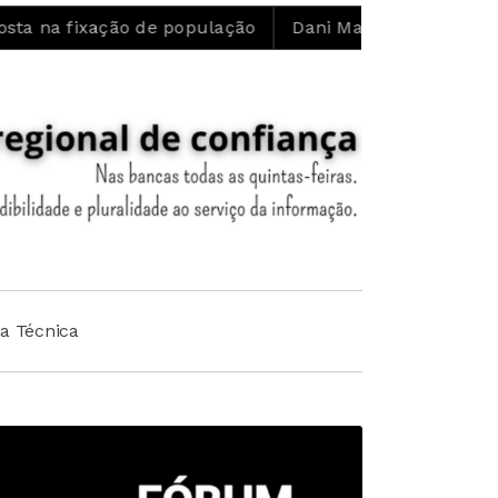
xação de população
Dani Matos: “Confio no trabalho q
ha Técnica