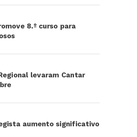
romove 8.º curso para
gosos
Regional levaram Cantar
obre
gista aumento significativo