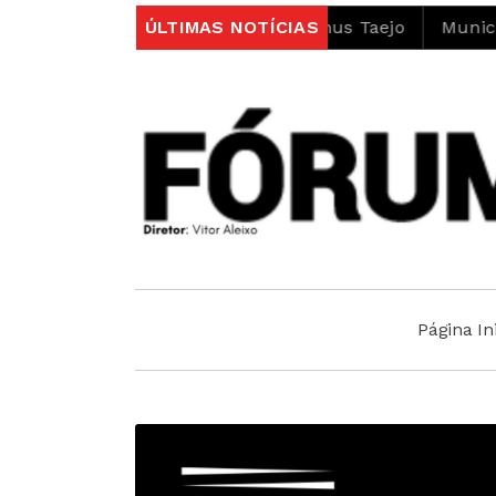
âmbito do projeto LIFE Alnus Taejo
ÚLTIMAS NOTÍCIAS
Município abre co
Página Ini