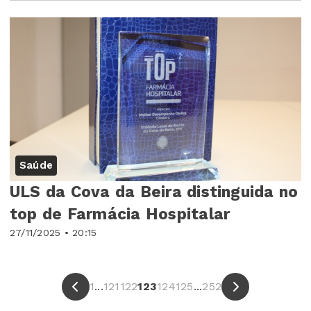
Saúde
ULS da Cova da Beira distinguida no
top de Farmácia Hospitalar
27/11/2025 • 20:15
1
...
121
122
123
124
125
...
252