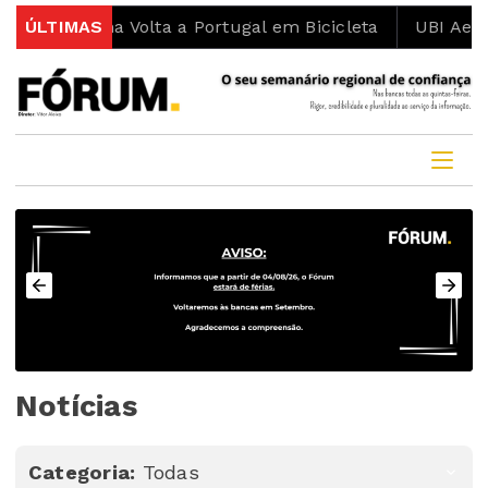
mo na Volta a Portugal em Bicicleta
ÚLTIMAS
UBI Aeronautics
Notícias
Categoria:
Todas