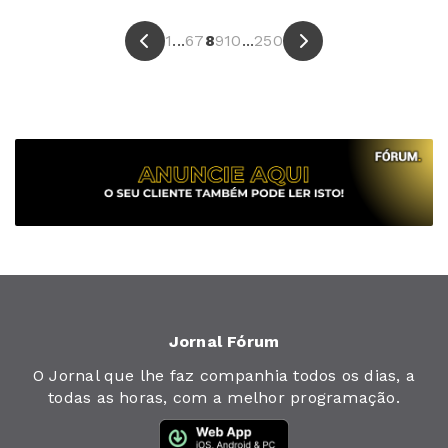
1
...
6
7
8
9
10
...
250
Jornal Fórum
O Jornal que lhe faz companhia todos os dias, a
todas as horas, com a melhor programação.