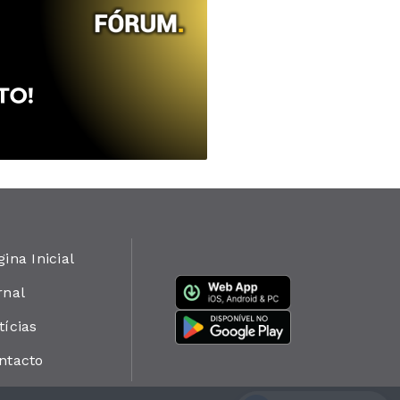
gina Inicial
rnal
tícias
ntacto