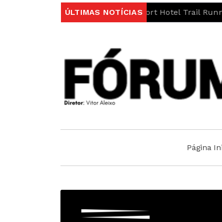
Penta Clube da Covilhã/Sport Hotel Trail Running Tea
ÚLTIMAS NOTÍCIAS
Página Ini