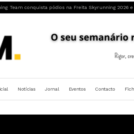
m conquista pódios na Freita Skyrunning 2026 e assegura
cial
Notícias
Jornal
Eventos
Contacto
Fic