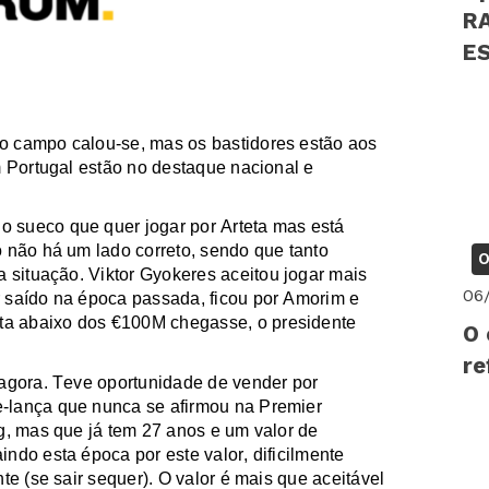
R
EST
PS
o campo calou-se, mas os bastidores estão aos
m Portugal estão no destaque nacional e
o sueco que quer jogar por
Arteta
mas está
 não há um lado correto, sendo que tanto
O
a situação.
Viktor
Gyokeres
aceitou jogar mais
06
 saído na época passada, ficou por Amorim e
a abaixo dos €100M chegasse, o presidente
O 
re
 agora. Teve oportunidade de vender por
-lança que nunca se afirmou na
Premier
g, mas que já tem 27 anos e um valor de
ndo esta época por este valor, dificilmente
te (se sair sequer). O valor é mais que aceitável