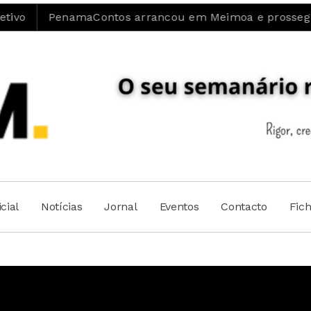
namaContos arrancou em Meimoa e prossegue até 14 d
cial
Notícias
Jornal
Eventos
Contacto
Fic