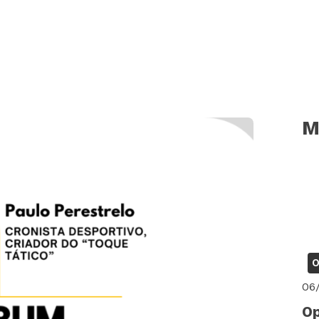
M
O
06
Op