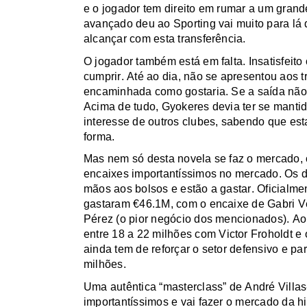
e o jogador tem direito em rumar a um grand
avançado deu ao Sporting vai muito para lá
alcançar com esta transferência.
O jogador também está em falta. Insatisfeito
cumprir. Até ao dia, não se apresentou aos 
encaminhada como gostaria. Se a saída não 
Acima de tudo,
Gyokeres
devia ter se mantid
interesse de outros clubes, sabendo que es
forma.
Mas nem só desta novela se faz o mercado, o
encaixes importantíssimos no mercado.
Os d
mãos aos bolsos e estão a gastar. Oficialment
gastaram €46.1M, com o encaixe de
Gabri
Ve
Pérez (o pior negócio dos mencionados). Ao 
entre 18
a
22 milhões com Victor
Froholdt
e 
ainda tem de reforçar o setor defensivo e p
milhões.
Uma autêntica “
masterclass
” de André Villa
importantíssimos e vai fazer o mercado da hi