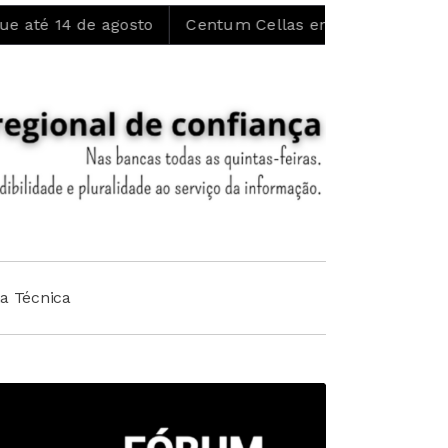
e agosto
Centum Cellas entra em fase decisiva nas n
ha Técnica