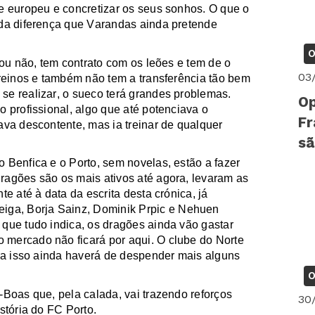
e europeu e concretizar os seus sonhos. O que o
 da diferença que Varandas ainda pretende
O
 ou não, tem contrato com os leões e tem de o
03
treinos e também não tem a transferência tão bem
se realizar, o sueco terá grandes problemas.
Op
o profissional, algo que até potenciava o
Fr
tava
descontente,
mas ia treinar de qualquer
sã
 Benfica e o Porto, sem novelas, estão a fazer
ragões são os mais ativos até agora, levaram as
e até à data da escrita desta crónica, já
iga, Borja Sainz,
Dominik
Prpic
e
Nehuen
que tudo indica, os dragões ainda vão gastar
o mercado não ficará por aqui. O clube do Norte
ara isso ainda haverá de despender mais alguns
O
s-Boas que, pela calada, vai trazendo reforços
30
stória do FC Porto.