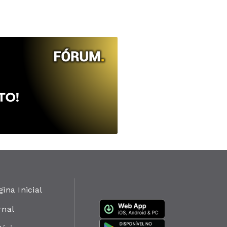
gina Inicial
rnal