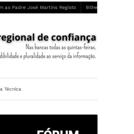
 Martins Registo
Bilhete de Identidade vitalício deixo
ha Técnica