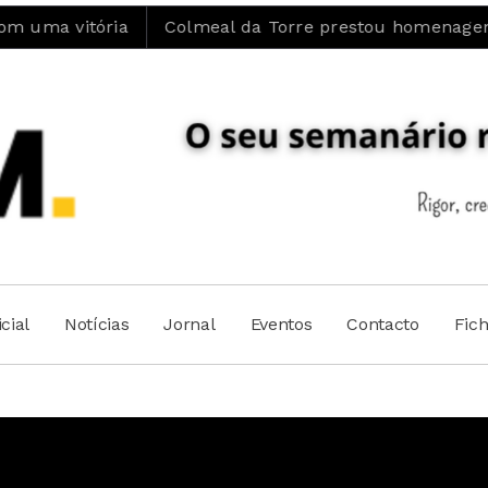
Colmeal da Torre prestou homenagem ao Padre José
cial
Notícias
Jornal
Eventos
Contacto
Fic