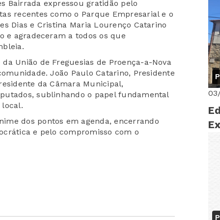
s Bairrada expressou gratidão pelo
As
tas recentes como o Parque Empresarial e o
es Dias e Cristina Maria Lourenço Catarino
do e agradeceram a todos os que
bleia.
 da União de Freguesias de Proença-a-Nova
 comunidade. João Paulo Catarino, Presidente
P
Presidente da Câmara Municipal,
03
eputados, sublinhando o papel fundamental
local.
Ed
nime dos pontos em agenda, encerrando
Ex
ocrática e pelo compromisso com o
P