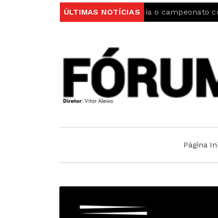
porting da Covilhã inicia o campeonato com uma vitória
ÚLTIMAS NOTÍCIAS
Página Ini