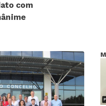
dato com
nânime
M
P