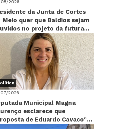
/08/2026
esidente da Junta de Cortes
 Meio quer que Baldios sejam
uvidos no projeto da futura
arragem”
olítica
/07/2026
putada Municipal Magna
urenço esclarece que
roposta de Eduardo Cavaco”
i apresentada por si “em