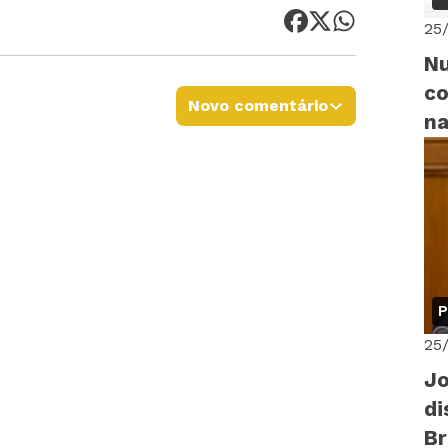
25
Nu
co
Novo comentário
na
P
25
Jo
di
B