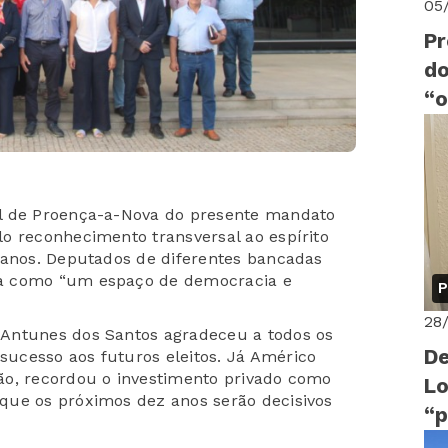
05
Pr
do
“o
B
al de Proença-a-Nova do presente mandato
o reconhecimento transversal ao espírito
 anos. Deputados de diferentes bancadas
ia como “um espaço de democracia e
P
28
Antunes dos Santos agradeceu a todos os
De
ucesso aos futuros eleitos. Já Américo
ão, recordou o investimento privado como
Lo
que os próximos dez anos serão decisivos
“p
fo