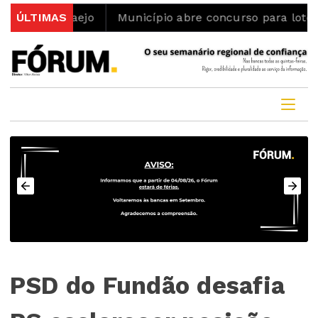
us Taejo
ÚLTIMAS
Município abre concurso para lotes habitac
PSD do Fundão desafia