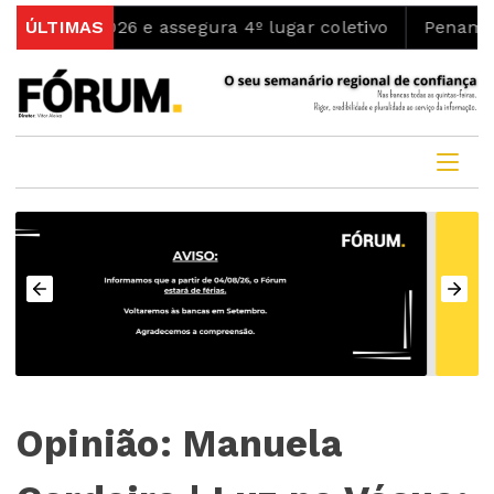
ng 2026 e assegura 4º lugar coletivo
ÚLTIMAS
PenamaContos a
Opinião: Manuela