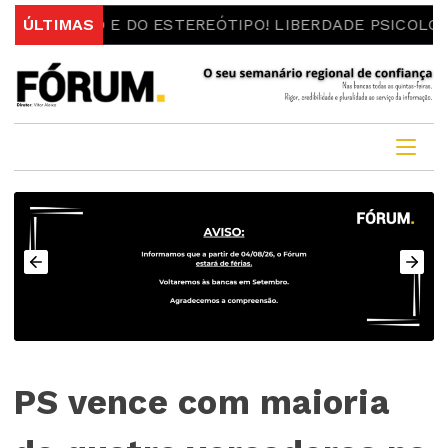
CEITO E DO ESTEREÓTIPO! LIBERDADE PSICOLÓGICA INDI
ÚLTIMAS
PS vence com maioria