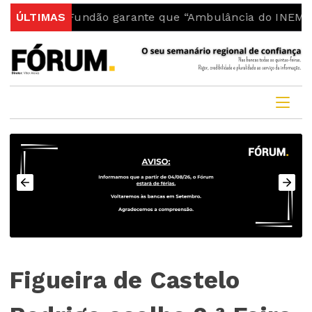
o Fundão garante que “Ambulância do INEM fica no con
ÚLTIMAS
Figueira de Castelo