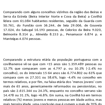
Comparando com alguns concelhos vizinhos da região das Beiras e
Serra da Estrela (Beira Interior Norte e Cova da Beira) a Covilhã
lidera com 61
.
084 habitantes residentes, seguido da Guarda com
50
.
761, do Fundão com 36
.
244, de Seia 29
.
006, de Gouveia
17
.
024, do Sabugal 16
.
193 pessoas, de Celorico da Beira 9
.
020,
Belmonte 8
.
314 p., Almeida 8
.
153 p., Penamacor 6
.
874 p. e
Manteigas 4
.
074 pessoas.
Comparando a estrutura etária da
população portuguesa com a
covilhanense vê-se que com <15
anos são 1.359.489 pessoas ou
12.7% que comparam com
a
s
4
.
797
p.
ou
10.3
% (
-2.4%
no
concelho), os do intervalo 15-64 anos são 6.774.802 ou 63% que
compara com os
27
.
331
ou
58.6
%, logo
-
4.4
% no concelho em
termos relativos, e por fim, na faixa etária dos ‘menos jovens’ com
mais de 65 anos, genericamente reformados ou pensionistas, no
país são 2.615.344 ou 24.3%, enquanto no concelho serrano
são
14
.
478
ou
31.1
%, logo
+6.8
%.
Em suma, na Covilhã há em termos
relativos (%) menos jovens e menos pessoas em idade
activa
, mas
mais terceira idade, uma conclusão que é comem a mais de 70% do