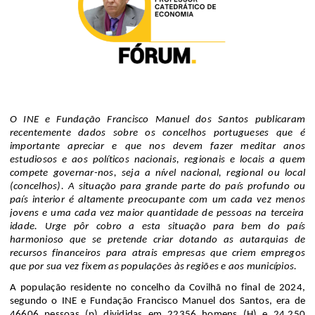
O INE e Fundação Francisco Manuel dos Santos publicaram
recentemente dados sobre os concelhos portugueses que é
importante apreciar e que nos devem fazer meditar anos
estudiosos e aos políticos nacionais, regionais e locais a quem
compete governar-nos, seja a nível nacional, regional ou local
(concelhos). A situação para grande parte do país profundo ou
país interior é altamente preocupante com um cada vez meno
s
jove
ns
e uma cada vez maior quantidade de pessoas na terceira
idade. Urge pôr cobro a esta situação para bem do país
harmonioso que se pretende criar dota
n
do as autarquias de
recursos financeiros para atrais empresas que criem empregos
que
por sua vez
fixem as populações às regiões e
aos
municípios.
A população residente no concelho da Covilhã no final de 2024,
segundo o INE e
Fundação Francisco M
anuel dos Santos, era de
46606 pessoas (p) divididas em 22356 homens (H) e 24
.
250