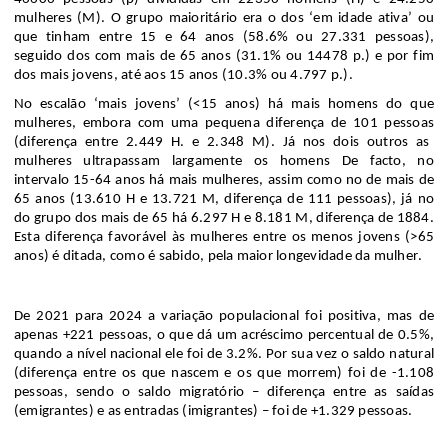
mulheres (M). O grupo maioritário era o dos
‘em idade ativa’ ou
que tinham entre 15 e 64 anos (58.6
% ou
27
.
331
pessoas),
segui
do
d
os
com
mais de 65 anos (
31.1% ou 14478 p.) e por fim
d
os mais jovens
,
até aos 15 anos (10.3% ou 4
.
797 p.).
No escal
ão
‘mais jovens’ (<15 anos
)
há
mais homens do que
mulheres
, embora com
uma pequena diferença de 101 p
essoas
(diferença entre 2
.
449 H. e 2
.
348 M
)
. Já nos dois outros as
mulheres ultrapassam largamente os
homens De
facto, n
o
intervalo 15-64 anos há
mais mulheres
,
assim como no de mais de
65 anos
(
13
.
610 H e 13
.
721 M, diferença de 111 pessoas
)
, já no
do grupo dos mais de 65 há 6
.
297 H e 8
.
181 M, diferença de 1884.
E
sta diferença favorável às mulheres
e
ntre os menos jovens (>65
anos)
é
ditada
,
como é sabido
,
pela maior longevidade da mulher.
De 2021 para 20
2
4 a variação p
opulacional foi positiva
,
mas de
apenas +221 pessoas, o
que dá um acréscimo percentual de
0.5%,
quando a nível nacional
ele foi de
3.2%. Por sua vez o saldo natural
(diferença entre os que nascem e os que morrem)
foi de -1
.
108
pessoas, sendo o saldo migratório
–
diferença entre as saídas
(emigrantes) e as entradas (imigrantes)
–
foi
de
+1
.
329 pessoas.