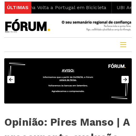
smo na Volta a Portugal em Bicicleta
ÚLTIMAS
UBI Aeronautic
Opinião: Pires Manso | A