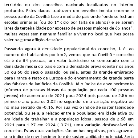
território ou dos concelhos nacionais localizados no interior
profundo.
Estes dados traduzem um envelhecimento enorme e
preocupante da Covilhã face à média do país
onde
“onde se fecham
escolas primárias (ou do 1º ciclo por falta de alunos) e se abrem
lares da terceira idade por excesso de pessoas maiores de 65 anos”,
muitas vezes sem nenhum familiar a viver no local que lhes possa
valer nalguma aflição de saúde.
Passando agora à
densidade populacional do c
oncelho, i. é, ao
número de habitantes por km2, vemos que na Covilhã - concelho
ela é de 84 pessoas, um valor baixíssimo se comparado com a
densidade média do país e com a densidade prevalecente nos anos
50 ou 60 do século passado
, ou seja,
antes da grande emigração
para França e resto da Europa
e do encerramento de grande parte
das fábricas de lanifícios da Covilhã
.
Já o
índice de envelhecimento
(número de pessoas idosas
d
a população p
or
cada 100 pessoas
jovens)
ele
aumentou
de 2021 para 2024 pois passou de
2.86
no
primeiro ano para os
3.02
no segundo, uma variação n
egativa ou
n
o
mau
sentido de
-0.16
. Por sua vez o índice de sustentabilidade
potencial, ou seja, a
relação entre a população em idade ativa
ou
em idade de trabalhar
e a população idosa, passou de
2.68
em
2021 para
1.97
em 2024 (
-
0.7
1
),
uma variação desfavorável ao
concelho
. Estas duas variações são
ambas negativas
,
pois agravou-
se o índice de envelhecimento e de sustentabilidade potencial. Seria