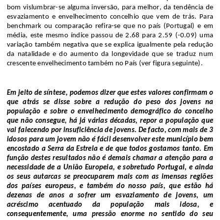
bom vislumbrar-se
alguma inversão, para melhor, da tendência de
esvaziamento e envelhecimento
concelhio
que vem de trás.
Para
benchmark
ou comparação refira-se que n
o país (Portugal) e em
média, este mesmo índice passou de 2.68 para 2.59 (-0.09) uma
variação
também negativa
que
se explica
igualmente
pel
a redução
da natalidade e do
aumento da longevidade que se traduz num
crescente envelhecimento também no País (ver figura seguinte).
Em jeito de síntese
,
podemos dizer que e
stes valores confirmam o
que atrás se disse sobre
a redução do peso dos jovens na
população e sobre
o envelhecimento
demográfico
do concelho
que não consegue
,
há já
várias décadas,
repor a população que
vai falecendo por insuficiência de jovens.
De facto, com mais de 3
idosos para um jovem não é fácil desenvolver este município bem
encostado a Serra da Estrela e de que todos gostamos tanto.
Em
função destes resultados não é demais chamar a atenção para a
necessidade de a União Europeia
,
e sobretudo Portugal
,
e ainda
os seus autarcas
se preocuparem
mais
com as imensas regiões
dos países europeus
,
e
também
do nosso país
,
que estão há
dezenas de anos a sofrer um
esvaziamento de jovens,
um
acréscimo acentuado da população mais idosa, e
consequentemente,
um
a pressão
enorme
no sentido d
o seu