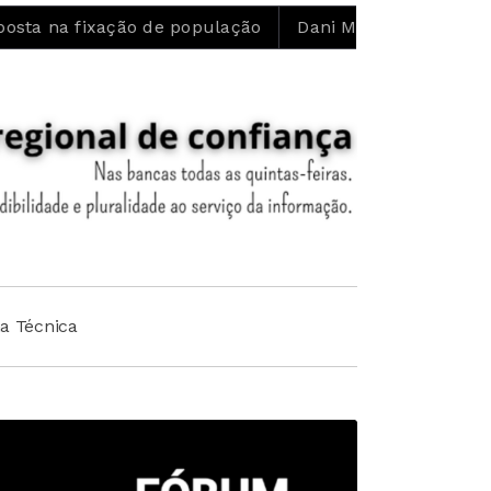
xação de população
Dani Matos: “Confio no trabalho q
ha Técnica