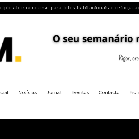
oncurso para lotes habitacionais e reforça aposta na fi
cial
Notícias
Jornal
Eventos
Contacto
Fic