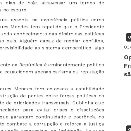
os dias de hoje, atravessar um tempo de
s no escuro.
ura assenta na experiência política como
rques Mendes tem repetido que o Presidente
undo conhecimento das dinâmicas políticas
O
so país. Alguém capaz de mediar conflitos,
03
revisibilidade ao sistema democrático, algo
Op
ente da República é eminentemente político
Fr
ue equacionem apenas carisma ou reputação
sã
rques Mendes tem colocado a estabilidade
nstrução de pontes entre forças políticas no
e de prioridades transversais. Sublinha que
diador para evitar crises e dissoluções
que garantam continuidade e coerência no
to combate a corrupção e reforça a justiça
O
egulação responsável da imigração. As suas