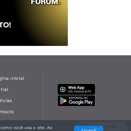
gina Inicial
rnal
tícias
ntacto
Chat ao vivo
 como você usa o site. Ao
Com a tecnologia
Entendi
Online:
0