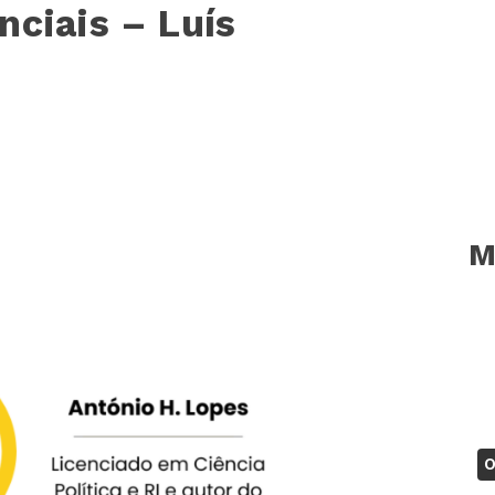
nciais – Luís
M
O