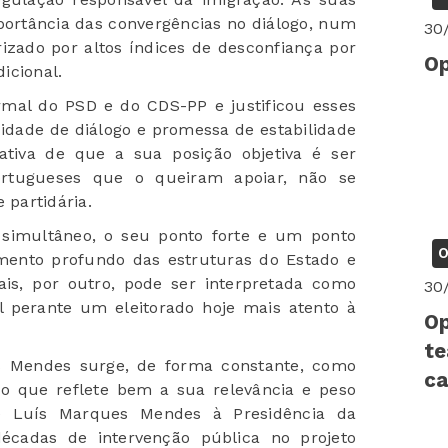
ortância das convergências no diálogo, num
30
zado por altos índices de desconfiança por
Op
dicional.
mal do PSD e do CDS-PP e justificou esses
idade de diálogo e promessa de estabilidade
rativa de que a sua posição objetiva é ser
ortugueses que o queiram apoiar, não se
partidária.
m simultâneo, o seu ponto forte e um ponto
O
mento profundo das estruturas do Estado e
nais, por outro, pode ser interpretada como
30
al perante um eleitorado hoje mais atento à
Op
te
s Mendes surge, de forma constante, como
ca
, o que reflete bem a sua relevância e peso
de Luís Marques Mendes à Presidência da
écadas de intervenção pública no projeto