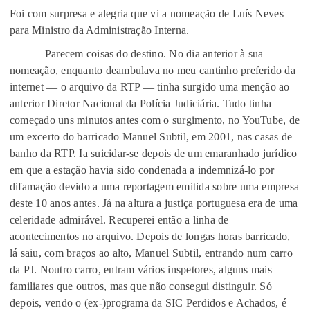
Foi com surpresa e alegria que vi a nomeação de Luís Neves
para Ministro da Administração Interna.
Parecem coisas do destino. No dia anterior à sua
nomeação, enquanto deambulava no meu cantinho preferido da
internet — o arquivo da RTP — tinha surgido uma menção ao
anterior Diretor Nacional da Polícia Judiciária. Tudo tinha
começado uns minutos antes com o surgimento, no YouTube, de
um excerto do barricado Manuel Subtil, em 2001, nas casas de
banho da RTP. Ia suicidar-se depois de um emaranhado jurídico
em que a estação havia sido condenada a indemnizá-lo por
difamação devido a uma reportagem emitida sobre uma empresa
deste 10 anos antes. Já na altura a justiça portuguesa era de uma
celeridade admirável. Recuperei então a linha de
acontecimentos no arquivo. Depois de longas horas barricado,
lá saiu, com braços ao alto, Manuel Subtil, entrando num carro
da PJ. Noutro carro, entram vários inspetores, alguns mais
familiares que outros, mas que não consegui distinguir. Só
depois, vendo o (ex-)programa da SIC Perdidos e Achados, é