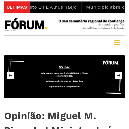
do projeto LIFE Alnus Taejo
ÚLTIMAS
Município abre concurso
Opinião: Miguel M.