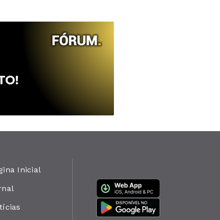
gina Inicial
rnal
tícias