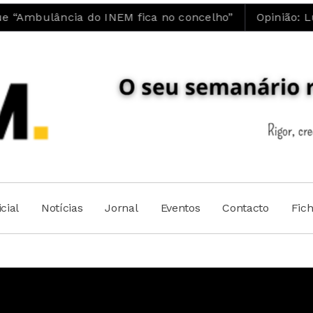
ância do INEM fica no concelho”
Opinião: Luís Mai
cial
Notícias
Jornal
Eventos
Contacto
Fic