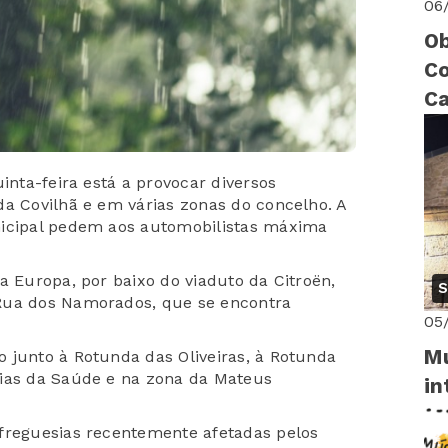
06
Ob
Co
Ca
ri
inta-feira está a provocar diversos
da Covilhã e em várias zonas do concelho. A
nicipal pedem aos automobilistas máxima
a Europa, por baixo do viaduto da Citroën,
S
Rua dos Namorados, que se encontra
05
Mu
 junto à Rotunda das Oliveiras, à Rotunda
cias da Saúde e na zona da Mateus
in
 freguesias recentemente afetadas pelos