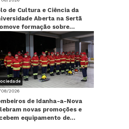
lo de Cultura e Ciência da
iversidade Aberta na Sertã
romove formação sobre
reitos humanos para mais de
0 cr...
ociedade
/08/2026
mbeiros de Idanha-a-Nova
lebram novas promoções e
ecebem equipamento de
oteção