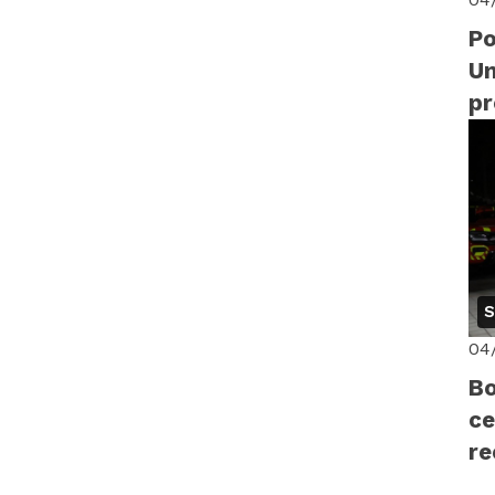
Po
Un
p
di
14
S
04
Bo
ce
r
pr