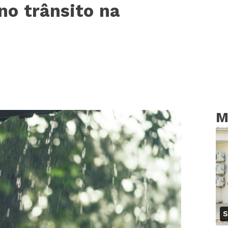
no trânsito na
M
S