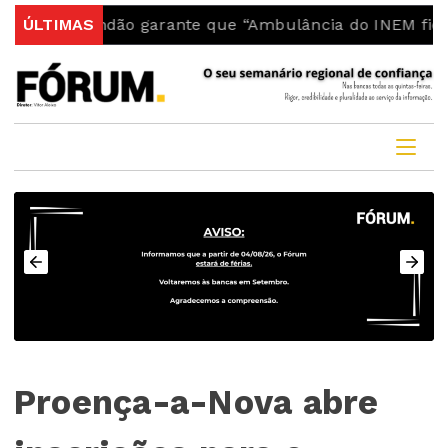
Fundão garante que “Ambulância do INEM fica no conce
ÚLTIMAS
Proença-a-Nova abre