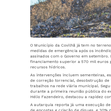
O Município da Covilhã já tem no terren
medidas de emergência após os incêndio
assinados com o Governo em setembro. N
financiamento superior a 570 mil euros 
recursos hídricos.
As intervenções incluem sementeiras, es
de correção torrencial, desobstrução de
trabalhos na rede viária municipal. Segu
durante a primeira reunião pública do e
Hélio Fazendeiro, destacou a rapidez c
A autarquia reporta já uma execução de
de encostas e criação de diques, e 30% n