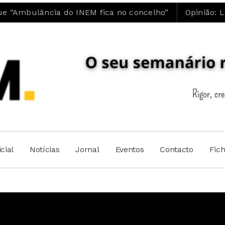
 do INEM fica no concelho”
Opinião: Luís Maia | 
cial
Notícias
Jornal
Eventos
Contacto
Fic