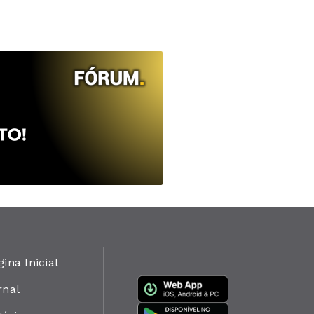
gina Inicial
rnal