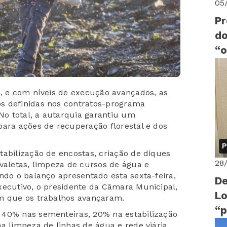
05
Pr
do
“o
B
o, e com níveis de execução avançados, as
s definidas nos contratos-programa
o total, a autarquia garantiu um
para ações de recuperação florestal e dos
P
tabilização de encostas, criação de diques
28
 valetas, limpeza de cursos de água e
ndo o balanço apresentado esta sexta-feira,
De
xecutivo, o presidente da Câmara Municipal,
Lo
om que os trabalhos avançaram.
“p
 40% nas sementeiras, 20% na estabilização
fo
a limpeza de linhas de água e rede viária