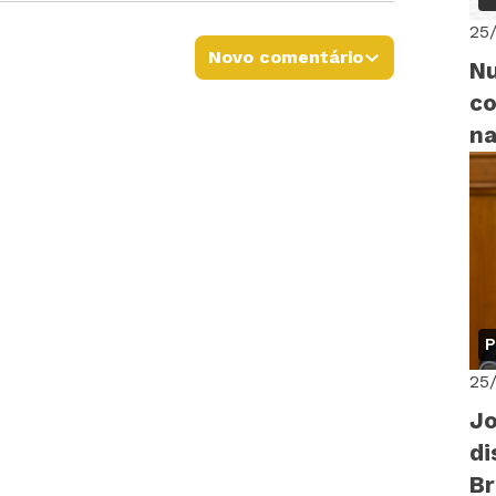
25
Novo comentário
Nu
co
na
P
25
Jo
di
B