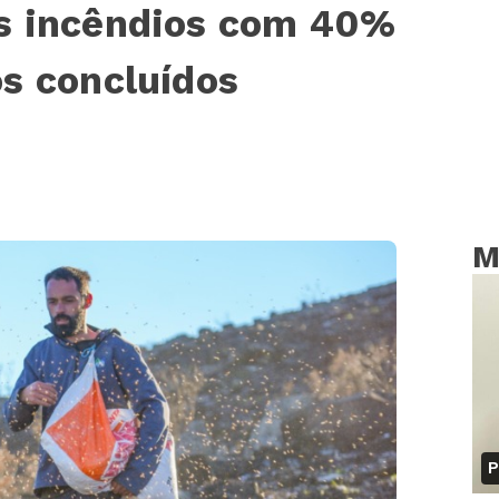
s incêndios com 40%
s concluídos
M
P