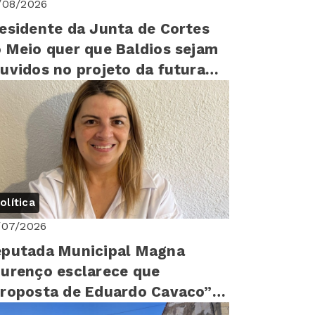
/08/2026
esidente da Junta de Cortes
 Meio quer que Baldios sejam
uvidos no projeto da futura
arragem”
olítica
/07/2026
putada Municipal Magna
urenço esclarece que
roposta de Eduardo Cavaco”
i apresentada por si “em