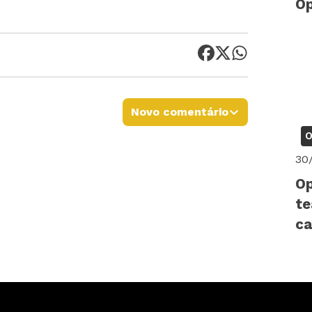
Op
Novo comentário
O
30
Op
te
ca