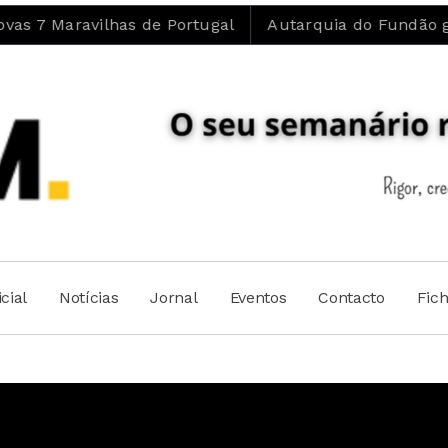
de Portugal
Autarquia do Fundão garante que “Ambul
cial
Notícias
Jornal
Eventos
Contacto
Fic