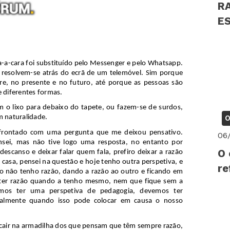
R
EST
PS
-a-cara foi substituído pelo Messenger e pelo
Whatsapp
.
 resolvem-se atrás do ecrã de um telemóvel. Sim porque
e, no presente e no futuro, até porque as pessoas são
 diferentes formas.
 o lixo para debaixo do tapete, ou fazem-se de surdos,
O
m naturalidade.
frontado com uma pergunta que me deixou pensativo.
06
nsei, mas não tive logo uma resposta, no entanto por
O 
scanso e deixar falar quem fala, prefiro deixar a razão
a casa, pensei na questão e hoje tenho outra perspetiva, e
re
do não tenho razão, dando a razão ao outro e ficando em
ro ter razão quando a tenho mesmo, nem que fique sem a
mos ter uma perspetiva de pedagogia, devemos ter
cipalmente quando isso pode colocar em causa o nosso
cair na armadilha dos que pensam que têm sempre razão,