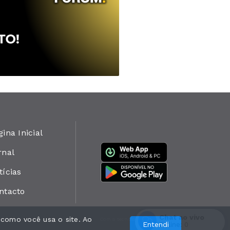
gina Inicial
rnal
tícias
ntacto
Chat ao vivo
 como você usa o site. Ao
Com a tecnologia
Entendi
Online:
0