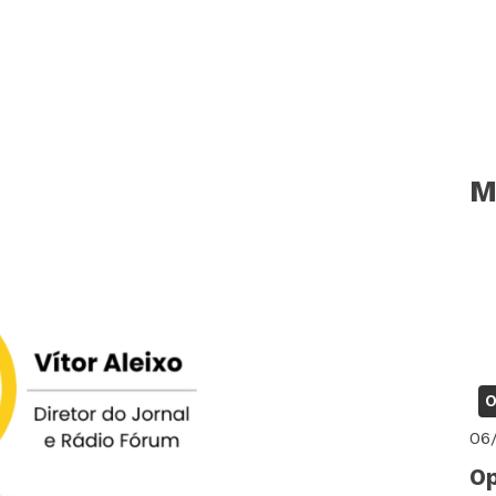
M
O
06
Op