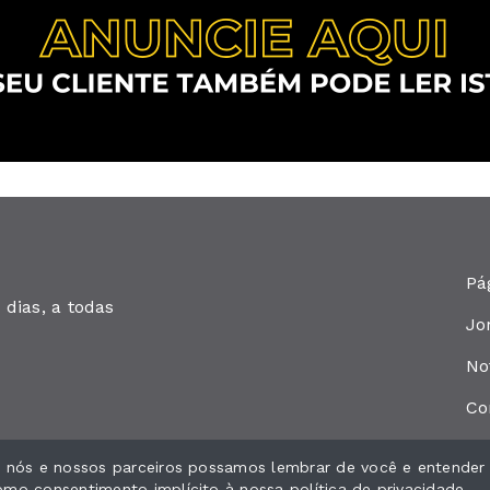
Pá
dias, a todas
Jo
No
Co
ue nós e nossos parceiros possamos lembrar de você e entender
como consentimento implícito à nossa
política de privacidade
.