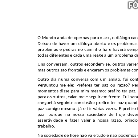
O Mundo anda de «pernas para o ar», o diálogo cara
Deixou de haver um diálogo aberto e os problemas
problemas e pedras no caminho há e haverá sempr
todas diferentes e cada uma reage a um problema de
Uns conversam, outros escondem-se, outros varrem
mas outros são frontais e encaram os problemas co
Outro dia numa conversa com um amigo, fui con
Perguntou-me ele: Preferes ter paz ou razão? Pe
momentos disse para mim mesmo: prefiro ter paz, de
para os outros, calar-me e seguir em frente. Fui par
cheguei à seguinte conclusão: prefiro ter paz quan
paz comigo mesmo, já o fiz várias vezes. E prefi
paz, porque na nossa sociedade de hoje deve
assertividade e fazer valer a nossa razão, prin
trabalho.
Na sociedade de hoje não vale tudo e não podemos 