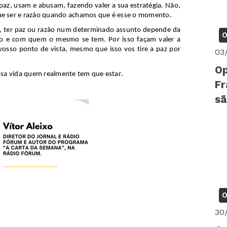
az, usam e abusam, fazendo valer a sua estratégia. Não,
ue
ser e razão quando achamos que é esse o momento.
a, ter paz ou razão num determinado assunto depende da
O
go e com quem o mesmo se tem. Por isso façam valer a
osso ponto de vista, mesmo que isso vos tire a paz por
03
.
Op
ossa vida quem realmente tem
que
estar.
Fr
sã
O
30