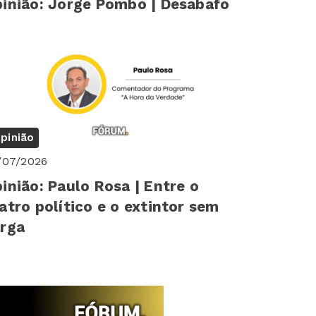
inião: Jorge Pombo | Desabafo
pinião
/07/2026
inião: Paulo Rosa | Entre o
atro político e o extintor sem
rga