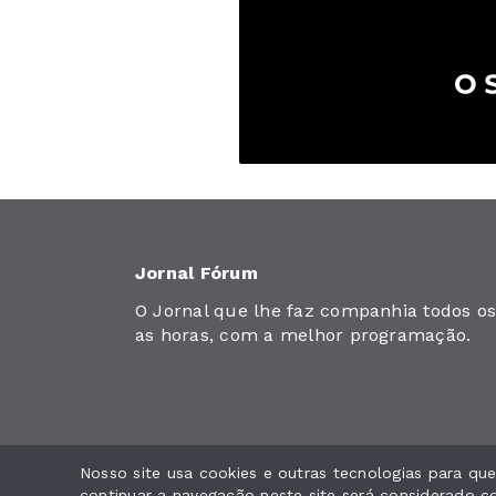
Jornal Fórum
O Jornal que lhe faz companhia todos os 
as horas, com a melhor programação.
Nosso site usa cookies e outras tecnologias para q
Jornal Fórum. Todos os direitos reservados.
continuar a navegação neste site será considerado 