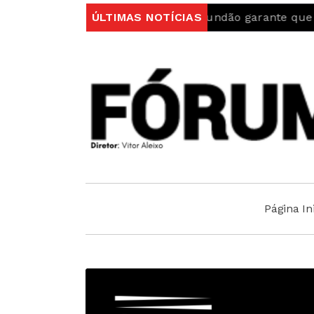
gal
Autarquia do Fundão garante que “Ambulância d
ÚLTIMAS NOTÍCIAS
Página Ini