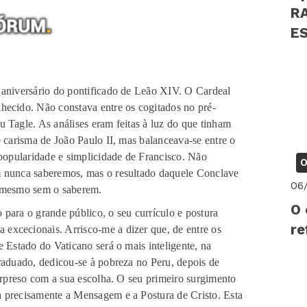
R
EST
PS
 aniversário do pontificado de Leão XIV. O Cardeal
hecido. Não constava entre os cogitados no pré-
 Tagle. As análises eram feitas à luz do que tinham
e carisma de João Paulo II, mas balanceava-se entre o
 popularidade e simplicidade de Francisco. Não
O
m nunca saberemos, mas o resultado daquele Conclave
06
, mesmo sem o saberem.
O 
 o grande público, o seu currículo e postura
re
excecionais. Arrisco-me a dizer que, de entre os
e Estado do Vaticano será o mais inteligente, na
graduado, dedicou-se à pobreza no Peru, depois de
surpreso com a sua escolha. O seu primeiro surgimento
a precisamente a Mensagem e a Postura de Cristo. Esta