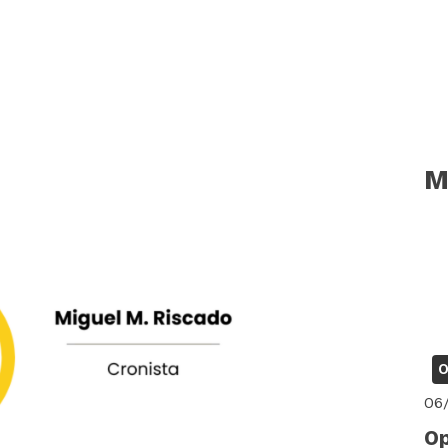
M
O
06
Op