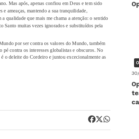
Op
cano. Mas após, apenas confiou em Deus e tem sido
es e ameaças, mantendo a sua tranquilidade,
om a qualidade que mais me chama a atenção: o sentido
ito Santo muitas vezes ignorados e substituídos pela
o por ser contra os valores do Mundo, também
pé contra os interesses globalistas e obscuros. No
o é o deleite do Cordeiro e juntou excecionalmente as
O
30
Op
te
ca