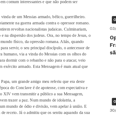
s em comum interessantes e que não podem ser
da de um Messias armado, bélico, guerrilheiro.
O
piamente na guerra armada contra o opressor romano.
03
tirem revoltas nacionalistas judaicas. Culminariam,
e na dispersão dos judeus. Ora, no tempo de Jesus, o
Op
o mundo físico, da opressão romana. Aliás, quando
Fr
para servir, o seu principal discípulo, o antecessor de
sã
a humano, via a vinda do Messias com os olhos do
ra dormir com o rebanho e não para o atacar, veio
 um exército armado. Esta Mensagem é mais atual que
a, um grande amigo meu referiu que era deste
época do Conclave é de apoteose, com espectativa e
o XIV vem transmitir a público a sua Mensagem,
em trazer a paz. Num mundo de idolatria, a
O
Num mundo de ódio e divisão, vem apelar à união. E
30
de receio. Já o admitiu que os sentiu aquando da sua