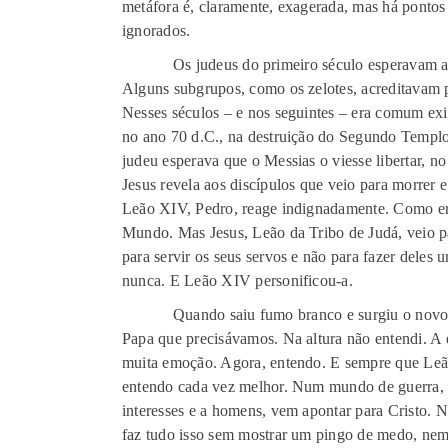
metáfora é, claramente, exagerada, mas há ponto
ignorados.
Os judeus do primeiro século esperavam a vin
Alguns subgrupos, como os zelotes, acreditavam 
Nesses séculos – e nos seguintes – era comum exis
no ano 70 d.C., na destruição do Segundo Templo 
judeu esperava que o Messias o viesse libertar, n
Jesus revela aos discípulos que veio para morrer e 
Leão XIV, Pedro, reage indignadamente. Como er
Mundo. Mas Jesus, Leão da Tribo de Judá, veio pa
para servir os seus servos e não para fazer deles
nunca. E Leão XIV personificou-a.
Quando saiu fumo branco e surgiu o novo Pap
Papa que precisávamos. Na altura não entendi. A 
muita emoção. Agora, entendo. E sempre que Leã
entendo cada vez melhor. Num mundo de guerra, v
interesses e a homens, vem apontar para Cristo. 
faz tudo isso sem mostrar um pingo de medo, nem 