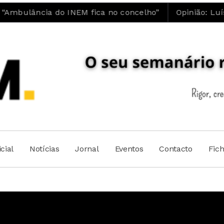
o INEM fica no concelho”
Opinião: Luís Maia | A 
cial
Notícias
Jornal
Eventos
Contacto
Fic