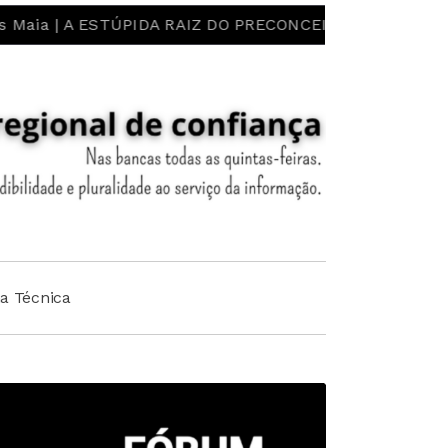
ESTÚPIDA RAIZ DO PRECONCEITO E DO ESTEREÓTIPO! LIB
ha Técnica