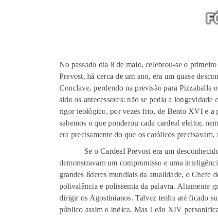
No passado dia 8 de maio, celebrou-se o primeiro
Prevost, há cerca de um ano, era um quase descon
Conclave, perdendo na previsão para Pizzaballa ou
sido os antecessores: não se pedia a longevidade 
rigor teológico, por vezes frio, de Bento XVI e a
sabemos o que ponderou cada cardeal eleitor, ne
era precisamente do que os católicos precisavam
Se o Cardeal Prevost era um desconhecido para
demonstravam um compromisso e uma inteligência 
grandes líderes mundiais da atualidade, o Chefe d
polivalência e polissemia da palavra. Altamente 
dirigir os Agostinianos. Talvez tenha até ficado 
público assim o indica. Mas Leão XIV personific