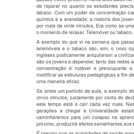
de reparar no quanto os estudantes precis
tabaco. Com um poder de concentração ca
química e a ansiedade, a maioria dos jove
por mais de vinte minutos. Era como se uma
o momento de relaxar. Telemóvel ou tabaco.
A exemplo do que vi na semana que passou
telemóveis e o tabaco são, sim, o novo 
ingleses praticamente aniquilaram a civiliz
são os jovens a depender, tanto das redes s
concentração é notável e preocupante e,
modificar as estruturas pedagógicas a fim d
uma maneira eficaz.
Se antes um período de aula, a exemplo do 
cinco minutos, justamente por conta do decl
este tempo está a cair cada vez mais. Ne
gerações a chegar à Universidade estar
caminharemos para um colapso na aprendi
próximo, produzirá efeitos semelhantes aos
É preciso que as autoridades de saúde aco