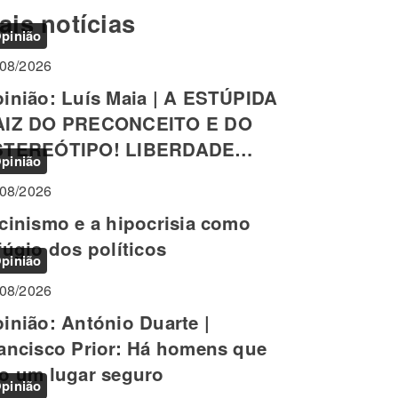
ais notícias
pinião
/08/2026
inião: Luís Maia | A ESTÚPIDA
AIZ DO PRECONCEITO E DO
EREÓTIPO! LIBERDADE
pinião
SICOLÓGICA INDIVIDUAL
/08/2026
cinismo e a hipocrisia como
fúgio dos políticos
pinião
/08/2026
inião: António Duarte |
ancisco Prior: Há homens que
o um lugar seguro
pinião