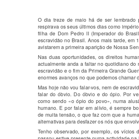
O dia treze de maio há de ser lembrado 
respirava os seus últimos dias como império
filha de Dom Pedro II (Imperador do Brasi
escravidão no Brasil. Anos mais tarde, em 1
avistarem a primeira aparição de Nossa Sen
Nas duas oportunidades, os direitos huma
actualmente anda a faltar no quotidiano do 
escravidão e o fim da Primeira Grande Guerr
enormes avanços no que podemos chamar de
Mas hoje não vou falar-vos, nem de escravi
falar do óbvio. Do óbvio e do ópio. Por vez
como sendo
«
o ópio do povo
»
, numa alusã
humano. E por falar em alívio, é sempre 
de muita tensão, o que faz com que a human
alternativas para desfazer os nós que envol
Tenho observado, por exemplo, os vícios 
passou estive presente numa actividade na U