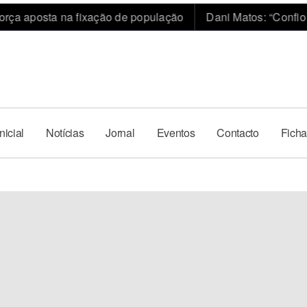
posta na fixação de população
Dani Matos: “Confio no trab
nicial
Notícias
Jornal
Eventos
Contacto
Ficha