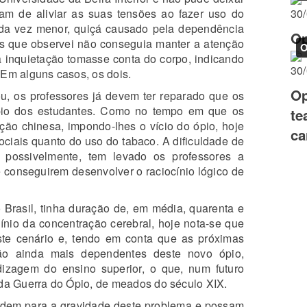
am de aliviar as suas tensões ao fazer uso do
30
da vez menor, quiçá causado pela dependência
Op
ns que observei não conseguia manter a atenção
O
 inquietação tomasse conta do corpo, indicando
30
 Em alguns casos, os dois.
Op
, os professores já devem ter reparado que os
ópio dos estudantes. Como no tempo em que os
te
ação chinesa, impondo-lhes o vício do ópio, hoje
ca
ociais quanto do uso do tabaco. A dificuldade de
 possivelmente, tem levado os professores a
e conseguirem desenvolver o raciocínio lógico de
Brasil, tinha duração de, em média, quarenta e
ínio da concentração cerebral, hoje nota-se que
ste cenário e, tendo em conta que as próximas
ão ainda mais dependentes deste novo ópio,
zagem do ensino superior, o que, num futuro
 da Guerra do Ópio, de meados do século XIX.
rdem para a gravidade deste problema e possam