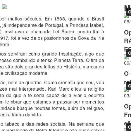
M
O
por muitos séculos. Em 1888, quando o Brasil
06
, já independente de Portugal, a Princesa Isabel,
Op
l), assinava a chamada Lei Áurea, pondo fim à
917, foi a vez de os pastorinhos da Cova da Iria
R
hora.
EST
O
nos serviram como grande inspiração, algo que
P
nosso combalido e tenso Planeta Terra. O fim da
06
a são dois grandes feitos da História, marcando
O 
 civilização moderna.
re
dão, nem de guerras. Como cronista que sou, vou
O
es mal interpretado, Karl Marx citou a religião
o de que a fé seria capaz de aliviar o espírito
03
bom lembrar que estamos a passar por momentos
Op
idade busque noutras fontes, além da religião,
Fr
vem a trama da vida.
sã
do tabaco e das redes sociais. Na semana que
O
niversidade da Beira Interior e não pude deixar