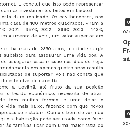
etorno). E conclui que isto pode representar
om os investimentos feitos em Lisboa!
esta dura realidade. Os covilhanenses, nos
O
uma casa de 100 metros quadrados, viram a
4€; 2021 – 357€; 2022 – 396€; 2023 – 443€;
03
, um aumento de 45%, um valor superior em
Op
eles há mais de 2350 anos, a cidade surge
Fr
as subsiste para assegurar uma vida boa. A
sã
 de assegurar essa missão nos dias de hoje.
rrendamento em apenas quatro anos resulta
ibilitadas de suportar. Pois não consta que
o este nível de carestia.
omo a Covilhã, até fruto da sua posição
ar o tecido económico, necessita de atrair
dade tem muitas formas, e uma delas é
de vida mais baixo, fazendo com que novos
mpresas se instalem. Como é bom de ver, não
O
 que a habitação pode ser usada como fator
30
ir às famílias ficar com uma maior fatia do