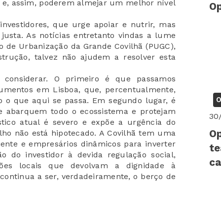
 e, assim, poderem almejar um melhor nível
Op
nvestidores, que urge apoiar e nutrir, mas
usta. As notícias entretanto vindas a lume
no de Urbanização da Grande Covilhã (PUGC),
trução, talvez não ajudem a resolver esta
a considerar. O primeiro é que passamos
umentos em Lisboa, que, percentualmente,
O
o o que aqui se passa. Em segundo lugar, é
ue abarquem todo o ecossistema e protejam
30
stico atual é severo e expõe a urgência do
Op
ho não está hipotecado. A Covilhã tem uma
iente e empresários dinâmicos para inverter
te
o do investidor à devida regulação social,
ca
ões locais que devolvam a dignidade à
 continua a ser, verdadeiramente, o berço de