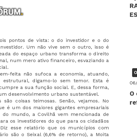
R
EST
PS
ois pontos de vista: o do investidor e o do
vestidor. Um não vive sem o outro, isso é
eada do espaço urbano transforma o direito
onal, num mero ativo financeiro, esvaziando a
ial.
O
em-feita não sufoca a economia, atuando,
estrutural, digamo-lo sem temor. Esta é
06
 cumpre a sua função social. E, dessa forma,
O 
 um desenvolvimento urbano sustentável.
 são coisas teimosas. Senão, vejamos. No
re
que é um dos maiores gigantes empresariais
ios do mundo, a Covilhã vem mencionada de
ara os investidores do que para os cidadãos
Diz esse relatório que os municípios com
rio são o Seixal (6,6% de retorno), a Moita