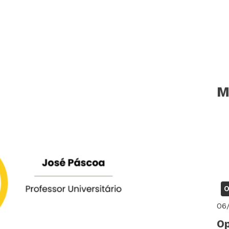
M
O
06
Op