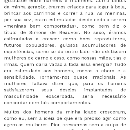
igualdade entre homens e mulheres. Como tantos
da minha geração, éramos criados para jogar à bola,
brincar aos carrinhos e correr à rua. As meninas,
por sua vez, eram estimuladas desde cedo a serem
«
meninas bem comportadas
»
, como bem diz o
título de Simone de Beauvoir. No sexo, éramos
estimulados a crescer como bons reprodutores,
futuros copuladores, gulosos acumuladores de
experiências, como se do outro lado não existissem
mulheres de carne e osso, como nossas mães, tias e
irmãs. Quem daria vazão a toda essa energia? Tudo
era estimulado aos homens, menos o choro e a
sensibilidade. Tornámo-nos quase irracionais. Às
mulheres, faltava dizer que, para os homens
satisfazerem seus desejos implantados de
masculinidade exacerbada, seria necessário
concordar com tais comportamentos.
Muitos dos homens da minha idade cresceram,
como eu, sem a ideia de que era preciso agir como
agem as mulheres. Pior, crescemos sem a culpa de