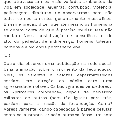
que atravessaram os mais variados ambientes da
vida em sociedade. Guerras, corrupção, violência,
politicagem, ditaduras. Se observarmos bem, são
todos comportamentos genuinamente masculinos.
E nem é preciso dizer que até mesmo os homens já
se deram conta de que é preciso mudar. Mas não
mudam. Nessa cristalização de consciência e, do
alto do pedestal de indiferença, homens toleram
homens e a violência permanece viva.
(…)
Outro dia observei uma publicação na rede social.
Uma animação sobre o momento da fecundação.
Nela, os valentes e velozes espermatozóides
corriam em direção do oócito com uma
agressividade notável. Os tais
«
grandes vencedores
»
,
os
«
primeiros colocados
»
, depois de deixarem
milhares de outros (nem tão iguais) para trás,
partiam para a missão da fecundação. Como?
Agressivamente, dando cabeçadas à parede celular,
como se a própria criação humana fosse um acto