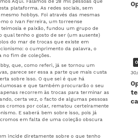
mos Aqui. Falamos de 28 mil pessoas que
Op
ta plataforma. As redes sociais, sem
s mesmo hobbys. Foi através das mesmas
omo o Ivan Ferreira, um torreense
a teimosia e paixão, fundou um grupo de
o qual tenho o gosto de ser (um ausente)
los do mar de trocas que existe em
ecionismo: o cumprimento da palavra, o
 no fim de coleções.
O
bby, que, como referi, já se tornou um
vas, parece ser essa a parte que mais custa
30
erta sobre isso. O que sei é que há
Op
volumosas e que também procurarão o seu
te
 apenas recorrem às trocas para terminar as
ando, certa vez, o facto de algumas pessoas
ca
s cromos por colar, rematou certeiramente
onismo. E saberá bem sobre isso, pois já
s cromos em falta de uma coleção obscura
nem incide diretamente sobre o que tenho