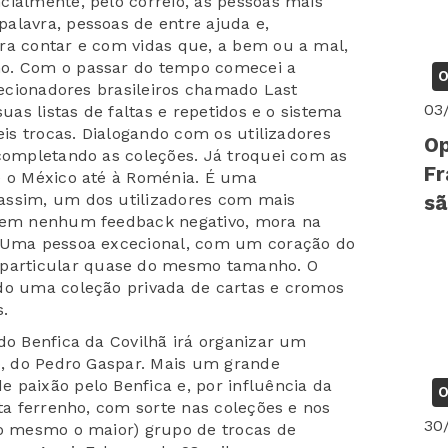
cialmente, pelo correio, as pessoas mais
alavra, pessoas de entre ajuda e,
ra contar e com vidas que, a bem ou a mal,
mo. Com o passar do tempo comecei a
O
olecionadores brasileiros chamado Last
03
suas listas de faltas e repetidos e o sistema
eis trocas. Dialogando com os utilizadores
Op
 completando as coleções. Já troquei com as
Fr
e o México até à Roménia. É uma
assim, um dos utilizadores com mais
sã
 sem nenhum feedback negativo, mora na
. Uma pessoa excecional, com um coração do
particular quase do mesmo tamanho. O
ndo uma coleção privada de cartas e cromos
s.
do Benfica da Covilhã irá organizar um
so, do Pedro Gaspar. Mais um grande
 paixão pelo Benfica e, por influência da
O
sta ferrenho, com sorte nas coleções e nos
30
ão mesmo o maior) grupo de trocas de