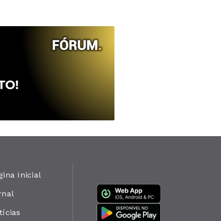
gina Inicial
rnal
tícias