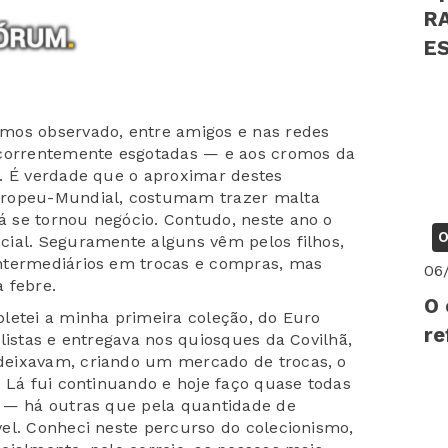
R
EST
PS
mos observado, entre amigos e nas redes
ecorrentemente esgotadas — e aos cromos da
. É verdade que o aproximar destes
uropeu-Mundial, costumam trazer malta
 se tornou negócio. Contudo, neste ano o
O
cial. Seguramente alguns vêm pelos filhos,
ntermediários em trocas e compras, mas
06
 febre.
O 
letei a minha primeira coleção, do Euro
re
listas e entregava nos quiosques da Covilhã,
deixavam, criando um mercado de trocas, o
. Lá fui continuando e hoje faço quase todas
r — há outras que pela quantidade de
el. Conheci neste percurso do colecionismo,