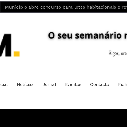
re concurso para lotes habitacionais e reforça aposta n
cial
Notícias
Jornal
Eventos
Contacto
Fic