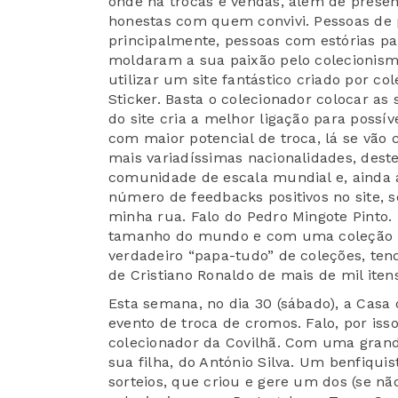
onde há trocas e vendas, além de presen
honestas com quem convivi. Pessoas de p
principalmente, pessoas com estórias pa
moldaram a sua paixão pelo colecionis
utilizar um site fantástico criado por c
Sticker. Basta o colecionador colocar as 
do site cria a melhor ligação para possív
com maior potencial de troca, lá se vão
mais variadíssimas nacionalidades, dest
comunidade de escala mundial e, ainda 
número de feedbacks positivos no site,
minha rua. Falo do Pedro Mingote Pinto
tamanho do mundo e com uma coleção 
verdadeiro “papa-tudo” de coleções, te
de Cristiano Ronaldo de mais de mil iten
Esta semana, no dia 30 (sábado), a Casa 
evento de troca de cromos. Falo, por is
colecionador da Covilhã. Com uma grande
sua filha, do António Silva. Um benfiqui
sorteios, que criou e gere um dos (se n