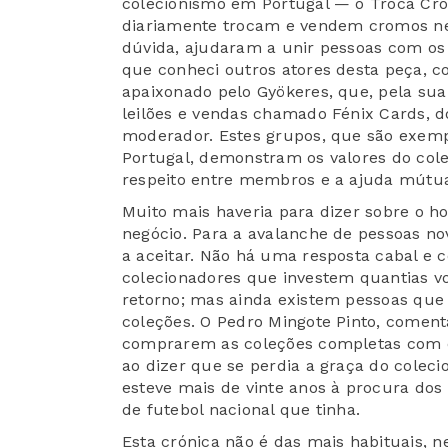
colecionismo em Portugal — o Troca Cro
diariamente trocam e vendem cromos nes
dúvida, ajudaram a unir pessoas com o
que conheci outros atores desta peça, c
apaixonado pelo Gyökeres, que, pela su
leilões e vendas chamado Fénix Cards, d
moderador. Estes grupos, que são exemp
Portugal, demonstram os valores do col
respeito entre membros e a ajuda mútua
Muito mais haveria para dizer sobre o ho
negócio. Para a avalanche de pessoas no
a aceitar. Não há uma resposta cabal e c
colecionadores que investem quantias 
retorno; mas ainda existem pessoas que
coleções. O Pedro Mingote Pinto, coment
comprarem as coleções completas com o
ao dizer que se perdia a graça do coleci
esteve mais de vinte anos à procura do
de futebol nacional que tinha.
Esta crónica não é das mais habituais, 