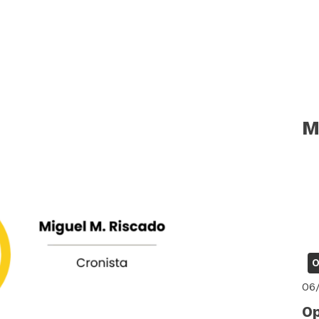
M
O
06
Op