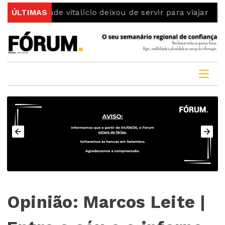
Identidade vitalício deixou de servir para viajar
ÚLTIMAS
Dois 
Opinião: Marcos Leite |