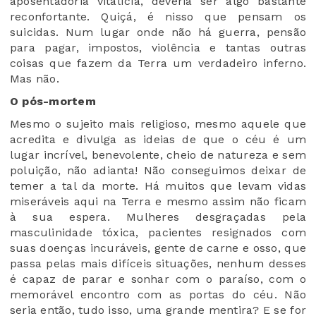
aposentadoria vitalícia, deveria ser algo bastante
reconfortante. Quiçá, é nisso que pensam os
suicidas. Num lugar onde não há guerra, pensão
para pagar, impostos, violência e tantas outras
coisas que fazem da Terra um verdadeiro inferno.
Mas não.
O pós-mortem
Mesmo o sujeito mais religioso, mesmo aquele que
acredita e divulga as ideias de que o céu é um
lugar incrível, benevolente, cheio de natureza e sem
poluição, não adianta! Não conseguimos deixar de
temer a tal da morte. Há muitos que levam vidas
miseráveis aqui na Terra e mesmo assim não ficam
à sua espera. Mulheres desgraçadas pela
masculinidade tóxica, pacientes resignados com
suas doenças incuráveis, gente de carne e osso, que
passa pelas mais difíceis situações, nenhum desses
é capaz de parar e sonhar com o paraíso, com o
memorável encontro com as portas do céu. Não
seria então, tudo isso, uma grande mentira? E se for