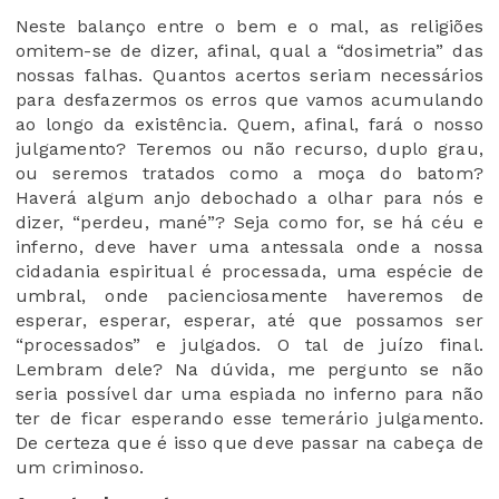
Neste balanço entre o bem e o mal, as religiões
omitem-se de dizer, afinal, qual a “dosimetria” das
nossas falhas. Quantos acertos seriam necessários
para desfazermos os erros que vamos acumulando
ao longo da existência. Quem, afinal, fará o nosso
julgamento? Teremos ou não recurso, duplo grau,
ou seremos tratados como a moça do batom?
Haverá algum anjo debochado a olhar para nós e
dizer, “perdeu, mané”? Seja como for, se há céu e
inferno, deve haver uma antessala onde a nossa
cidadania espiritual é processada, uma espécie de
umbral, onde pacienciosamente haveremos de
esperar, esperar, esperar, até que possamos ser
“processados” e julgados. O tal de juízo final.
Lembram dele? Na dúvida, me pergunto se não
seria possível dar uma espiada no inferno para não
ter de ficar esperando esse temerário julgamento.
De certeza que é isso que deve passar na cabeça de
um criminoso.