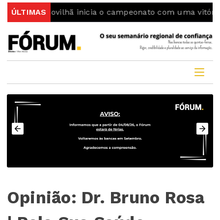
g da Covilhã inicia o campeonato com uma vitória
ÚLTIMAS
Co
Opinião: Dr. Bruno Rosa