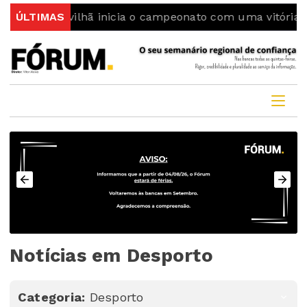
Covilhã inicia o campeonato com uma vitória
ÚLTIMAS
Colmeal
Notícias em Desporto
Categoria:
Desporto