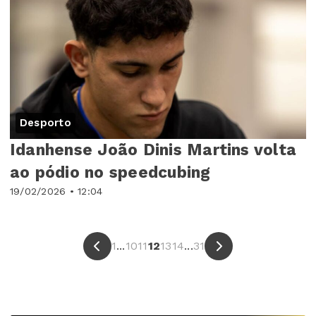
Desporto
Idanhense João Dinis Martins volta
ao pódio no speedcubing
19/02/2026 • 12:04
1
...
10
11
12
13
14
...
31