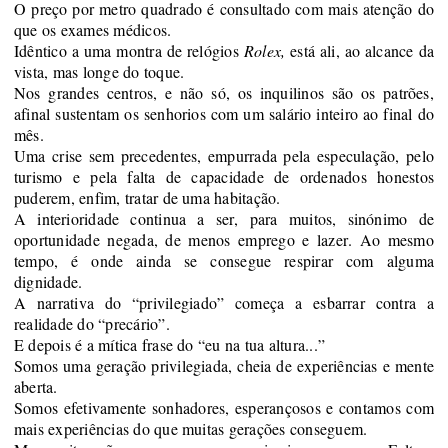
O preço por metro quadrado é consultado com mais atenção do
que os exames médicos.
Idêntico a uma
montra
d
e relógios
Rolex
,
está
ali, ao alcance da
vista, mas longe do toque.
Nos grandes centros,
e não só,
os inquilinos são os patrões,
afinal sustentam os senhorios com um salário inteiro ao final do
mês
.
Uma crise sem precedentes,
empurrada pela especulação, pelo
turismo e pela falta
de capacidade de ordenados
honestos
puderem, enfim, tratar de uma habitação
.
A interioridade continua a ser, para muitos, sinónimo de
oportunidade negada
,
de menos emprego
e
lazer
.
A
o mesmo
tempo, é onde ainda se consegue respirar com alguma
dignidade.
A narrativa do “privilegiado” começa a esbarrar contra a
realidade do “precário”.
E depois é a mítica frase do “eu na tua altura...”
Somos uma geração privilegiada, cheia de experiências e mente
aberta.
Somos
efetivamente
sonhadores, esperançosos e contamos
com
mais experiências do que muitas gerações conseguem.