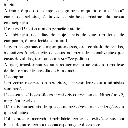
inteira.
A ironia é
que o que hoje se paga por
um quarto e uma “bela”
cama de solteiro,
é talvez o
símbolo máximo da nossa
emancipação.
E enxoval? Coisa rara da geração anterior.
A habitação nos dias de hoje, mais do que um tema de
campanha, é
uma ferida estrutural.
Urgem programas e surgem
promessas
, ora
: controlo de rendas,
incentivos à colocação de casas no mercado, penalizações por
casas devolutas
,
t
ornou-se um
thriller
político
.
Alugar,
transformou-se num requerimento ao estado,
uma tese
de doutoramento envolta de burocracia.
E
comprar?
Um verbo reservado a herdeiros, a investidores, ou a otimistas
sem noção.
E os ocupas? Esses são os invisíveis convenientes. Ninguém vê,
ninguém resolve.
Há mais burocracia do que casas acessíveis, mais intenções do
que soluções.
Folheamos o mercado imobiliário
como se estivéssemos em
busca do ouro
, com a mesma esperança e desespero
.