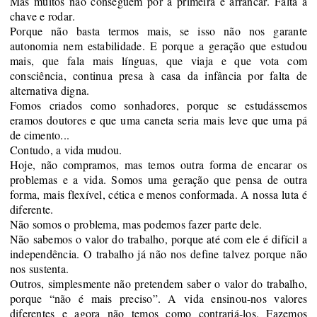
Mas muitos não conseguem por a primeira e arrancar. Falta a
chave e rodar.
Porque não basta
termos
mais
,
se isso não nos garante
autonomia nem estabilidade. E porque a geração que estudou
mais, que fala
mais
línguas, que viaja e que vota com
consciência, continua presa à casa da infância por falta de
alternativa digna.
Fomos criados como sonhadores, porque se estudássemos
eramos doutores
e
que uma caneta seria mais leve que uma pá
de cimento
.
..
Contudo, a vida mudou.
Hoje, não compramos, mas temos outra forma de encarar os
problemas e a vida. Somos uma geração que pensa de outra
forma,
mais flexível, cética e menos conformada
.
A nossa luta é
diferente.
Não somos o problema, mas podemos fazer parte dele.
Não sabemos o valor do trabalho, porque até com ele é difícil
a
independência.
O trabalho já não nos define talvez porque não
nos sustenta.
Outros
,
simplesmente não pretendem saber o valor do trabalho,
porque “não é mais preciso”
.
A
vida ensinou-nos valores
diferentes e agora não temos como contrariá-los.
Fazemos