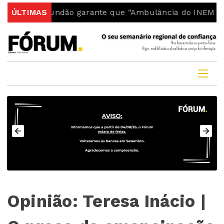
ia do Fundão garante que “Ambulância do INEM fica no 
ÚLTIMAS
Opinião: Teresa Inácio |