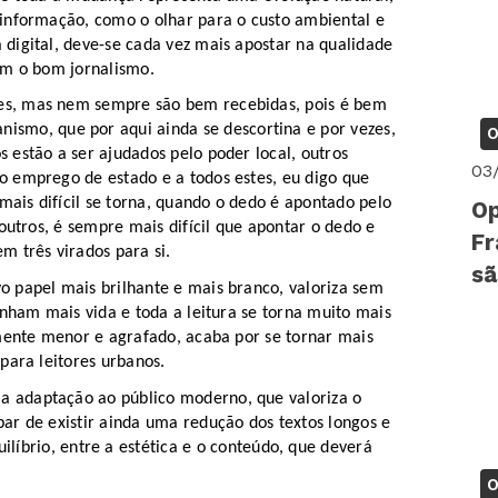
informação, como o olhar para o custo ambiental e
digital, deve-se cada vez mais apostar na qualidade
om o bom jornalismo.
s, mas nem sempre são bem recebidas, pois é bem
anismo
,
que por aqui ainda se descortina e por vezes,
O
 estão a ser ajudados pelo poder local, outros
03
o
emprego de estado e a todos estes, eu digo que
mais difícil se torna, quando o dedo é apontado pelo
Op
outro
s
, é sempre mais difícil que apontar o dedo
e
Fr
m três virados para si.
sã
 papel mais brilhante e mais branco, valoriza sem
anham mais vida e toda a leitura se torna
muito
mais
amente menor e agrafado, acaba por se tornar mais
para leitores urbanos.
 adaptação ao público moderno, que valoriza o
ar de existir
ainda
uma redução dos textos longos e
ilíbrio
,
entre
a
estética e
o
conteúdo
, que deverá
O