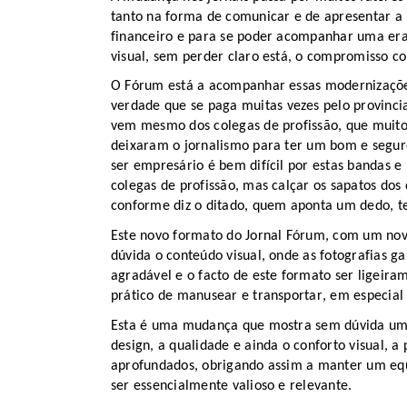
tanto na forma de comunicar e de apresentar a 
financeiro e para se poder acompanhar uma era 
visual
,
sem perder claro está, o compromisso c
O Fórum está a acompanhar essas modernizaçõe
verdade que se paga muita
s
vez
es
pelo provinci
vem mesmo dos colegas de profissão, que muitos
deixaram o jornalismo para ter um
bom e segur
ser empresário é bem difícil por estas bandas e 
colegas de profissão, mas calçar os sapatos do
s
conforme diz o ditado, quem aponta um dedo, te
Este novo formato do Jornal Fórum, com um novo
dúvida o conteúdo visual,
onde
as fotografias g
agradável e o facto de este formato ser ligeir
prático de manusear e transportar, em especial 
Esta é uma mudança que mostra sem dúvida uma
design, a qualidade e ainda o conforto visual
,
a p
aprofundados,
obrigando assim a
mante
r
um equ
ser essencialmente
valioso e relevante.