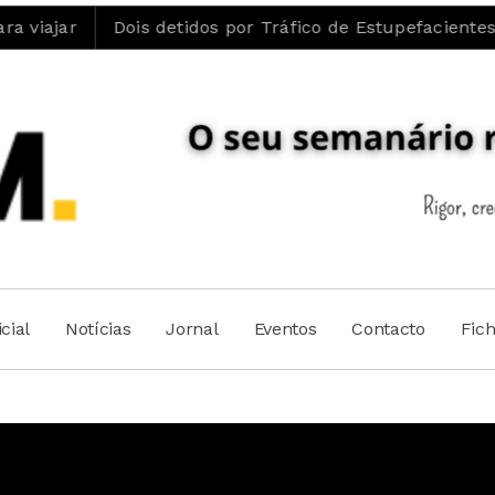
Dois detidos por Tráfico de Estupefacientes em Caste
cial
Notícias
Jornal
Eventos
Contacto
Fic