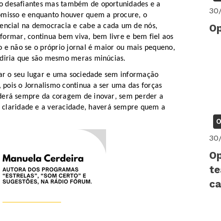
 desafiantes mas também de oportunidades e a
30
omisso
e enquanto houver quem a procure, o
Op
sencial na democracia e cabe
a
cada um de nós,
informar
,
continu
a
bem viva, bem livre e bem fiel aos
o e não se o próprio jornal é maior ou mais pequeno,
 diria que são mesmo meras minúcias.
upar o seu lugar e uma sociedade sem informação
, pois o Jornalismo continua a ser uma das forças
nderá sempre da coragem de inovar
,
sem perder a
claridade e a veracidade
, haverá sempre quem a
O
30
Op
te
ca