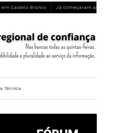
lo Branco
Já começaram as obras de restauro ecológi
ha Técnica