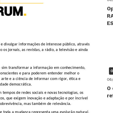
Op
R
EST
PS
 e divulgar informações de interesse público, através
s jornais, as revistas, a rádio, a televisão e ainda
é sim
transformar
a
informação e
m
conhecimento,
O
conscientes e para poder
em
entender melhor o
06
rte e a ciência de informar com rigor, ética e
edade democrática.
O 
m tempos de redes sociais e novas tecnologias, os
re
itos, que exigem inovação e adaptação e por incrível
obrevivência
,
mas também de relevância.
 e toda a mudança representa uma evolução natural,