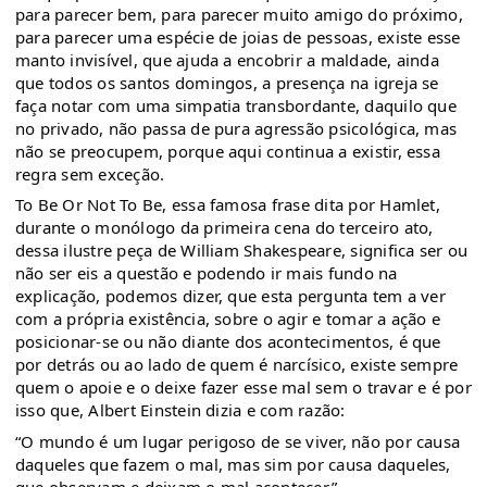
para parecer bem, para parecer muito amigo do próximo,
para parecer uma espécie de joias de pessoas, existe esse
manto invisível, que ajuda a encobrir a maldade, ainda
que todos os santos domingos, a presença na igreja se
faça notar com uma simpatia transbordante, daquilo que
no privado, não passa de pura agressão psicológica, mas
não se preocupem, porque aqui continua a existir, essa
regra sem exceção.
To Be Or Not To Be, essa famosa frase dita por Hamlet,
durante o monólogo da primeira cena do terceiro ato,
dessa ilustre peça de William Shakespeare, significa ser ou
não ser eis a questão e podendo ir mais fundo na
explicação, podemos dizer, que esta pergunta tem a ver
com a própria existência, sobre o agir e tomar a ação e
posicionar-se ou não diante dos acontecimentos, é que
por detrás ou ao lado de quem é narcísico, existe sempre
quem o apoie e o deixe fazer esse mal sem o travar e é por
isso que, Albert Einstein dizia e com razão:
“O mundo é um lugar perigoso de se viver, não por causa
daqueles que fazem o mal, mas sim por causa daqueles,
que observam e deixam o mal acontecer.”