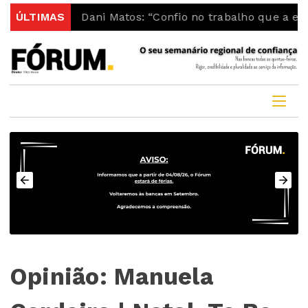
lação
ÚLTIMAS
Dani Matos: “Confio no trabalho que a equipa t
Opinião: Manuela