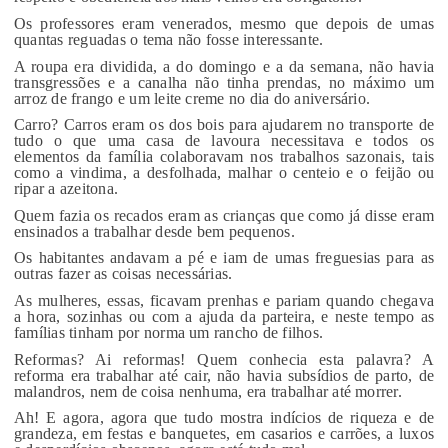
Os professores eram venerados, mesmo que depois de umas
quantas reguadas o tema não fosse interessante.
A roupa era dividida, a do domingo e a da semana, não havia
transgressões e a canalha não tinha prendas, no máximo um
arroz de frango e um leite creme no dia do aniversário.
Carro? Carros eram os dos bois para ajudarem no transporte de
tudo o que uma casa de lavoura necessitava e todos os
elementos da família colaboravam nos trabalhos sazonais, tais
como a vindima, a desfolhada, malhar o centeio e o feijão ou
ripar a azeitona.
Quem fazia os recados eram as crianças que como já disse eram
ensinados a trabalhar desde bem pequenos.
Os habitantes andavam a pé e iam de umas freguesias para as
outras fazer as coisas necessárias.
As mulheres, essas, ficavam prenhas e pariam quando chegava
a hora, sozinhas ou com a ajuda da parteira, e neste tempo as
famílias tinham por norma um rancho de filhos.
Reformas? Ai reformas! Quem conhecia esta palavra? A
reforma era trabalhar até cair, não havia subsídios de parto, de
malandros, nem de coisa nenhuma, era trabalhar até morrer.
Ah! E agora, agora que tudo mostra indícios de riqueza e de
grandeza, em festas e banquetes, em casarios e carrões, a luxos