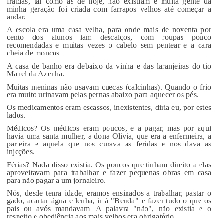
fraldas, tal como as de hoje, não existiam e muita gente da
minha geração foi criada com farrapos velhos até começar a
andar.
A escola era uma casa velha, para onde mais de noventa por
cento dos alunos iam descalços, com roupas pouco
recomendadas e muitas vezes o cabelo sem pentear e a cara
cheia de moncos.
A casa de banho era debaixo da vinha e das laranjeiras do tio
Manel da Azenha.
Muitas meninas não usavam cuecas (calcinhas). Quando o frio
era muito urinavam pelas pernas abaixo para aquecer os pés.
Os medicamentos eram escassos, inexistentes, diria eu, por estes
lados.
Médicos? Os médicos eram poucos, e a pagar, mas por aqui
havia uma santa mulher, a dona Olivia, que era a enfermeira, a
parteira e aquela que nos curava as feridas e nos dava as
injeções.
Férias? Nada disso existia. Os poucos que tinham direito a elas
aproveitavam para trabalhar e fazer pequenas obras em casa
para não pagar a um jornaleiro.
Nós, desde tenra idade, eramos ensinados a trabalhar, pastar o
gado, acartar água e lenha, ir á "Benda" e fazer tudo o que os
pais ou avós mandavam. A palavra "não", não existia e o
respeito e obediência aos mais velhos era obrigatório.