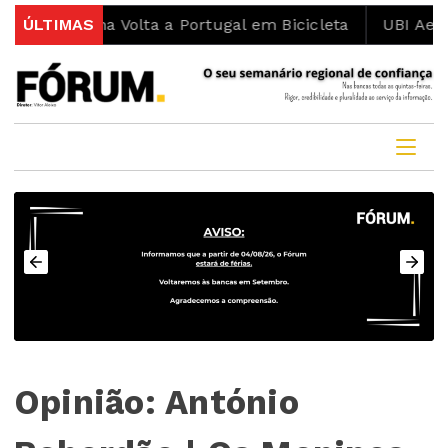
smo na Volta a Portugal em Bicicleta
ÚLTIMAS
UBI Aeronautics
Opinião: António