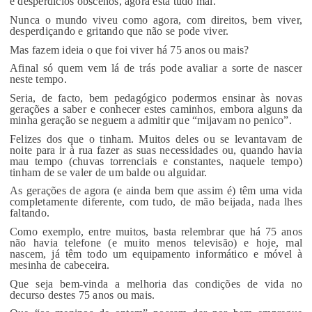
e desperdícios obscenos, agora está tudo mal.
Nunca o mundo viveu como agora, com direitos, bem viver,
desperdiçando e gritando que não se pode viver.
Mas fazem ideia o que foi viver há 75 anos ou mais?
Afinal só quem vem lá de trás pode avaliar a sorte de nascer
neste tempo.
Seria, de facto, bem pedagógico podermos ensinar às novas
gerações a saber e conhecer estes caminhos, embora alguns da
minha geração se neguem a admitir que “mijavam no penico”.
Felizes dos que o tinham. Muitos deles ou se levantavam de
noite para ir à rua fazer as suas necessidades ou, quando havia
mau tempo (chuvas torrenciais e constantes, naquele tempo)
tinham de se valer de um balde ou alguidar.
As gerações de agora (e ainda bem que assim é) têm uma vida
completamente diferente, com tudo, de mão beijada, nada lhes
faltando.
Como exemplo, entre muitos, basta relembrar que há 75 anos
não havia telefone (e muito menos televisão) e hoje, mal
nascem, já têm todo um equipamento informático e móvel à
mesinha de cabeceira.
Que seja bem-vinda a melhoria das condições de vida no
decurso destes 75 anos ou mais.