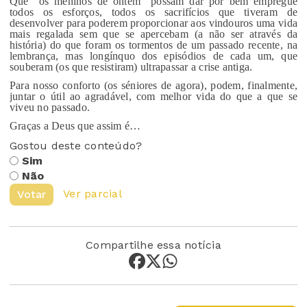
Que “os meninos de ontem” possam dar por bem empregue
todos os esforços, todos os sacrifícios que tiveram de
desenvolver para poderem proporcionar aos vindouros uma vida
mais regalada sem que se apercebam (a não ser através da
história) do que foram os tormentos de um passado recente, na
lembrança, mas longínquo dos episódios de cada um, que
souberam (os que resistiram) ultrapassar a crise antiga.
Para nosso conforto (os séniores de agora), podem, finalmente,
juntar o útil ao agradável, com melhor vida do que a que se
viveu no passado.
Graças a Deus que assim é…
Gostou deste conteúdo?
Sim
Não
Ver parcial
Votar
Compartilhe essa notícia