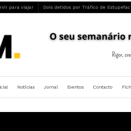
ajar
Dois detidos por Tráfico de Estupefacientes em 
cial
Notícias
Jornal
Eventos
Contacto
Fic