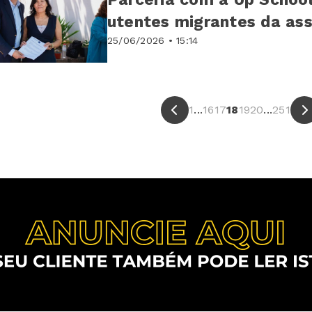
utentes migrantes da as
25/06/2026 • 15:14
1
...
16
17
18
19
20
...
251