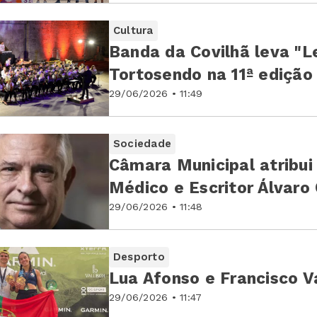
Cultura
Banda da Covilhã leva "L
Tortosendo na 11ª edição
29/06/2026 • 11:49
Sociedade
Câmara Municipal atribu
Médico e Escritor Álvaro
29/06/2026 • 11:48
Desporto
Lua Afonso e Francisco V
29/06/2026 • 11:47