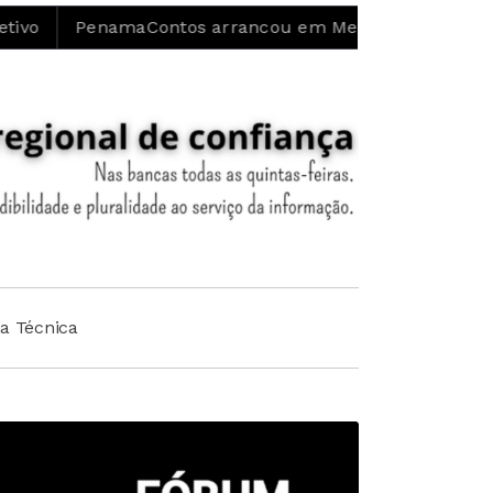
enamaContos arrancou em Meimoa e prossegue até 14 d
ha Técnica