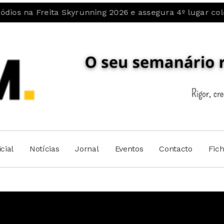
eita Skyrunning 2026 e assegura 4º lugar coletivo
P
cial
Notícias
Jornal
Eventos
Contacto
Fic