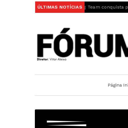
ã/Sport Hotel Trail Running Team conquista pódios na Fr
ÚLTIMAS NOTÍCIAS
Página Ini