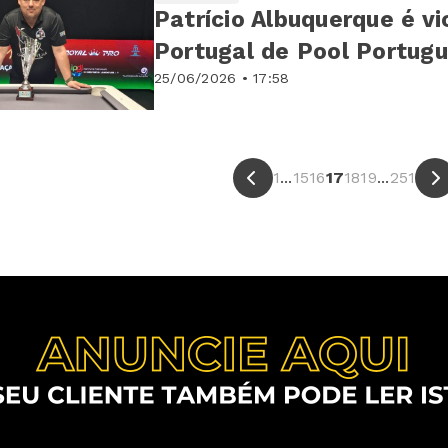
Patrício Albuquerque é 
Portugal de Pool Portug
25/06/2026 • 17:58
1
...
15
16
17
18
19
...
251