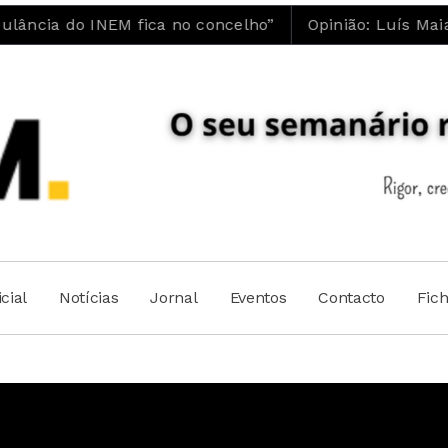
 INEM fica no concelho”
Opinião: Luís Maia | A E
cial
Notícias
Jornal
Eventos
Contacto
Fic