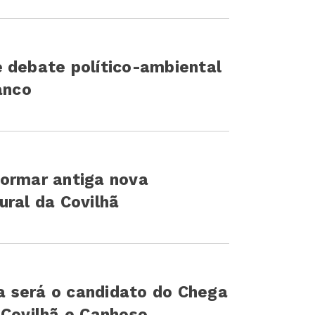
 debate político-ambiental
anco
formar antiga nova
ural da Covilhã
 será o candidato do Chega
 Covilhã e Canhoso