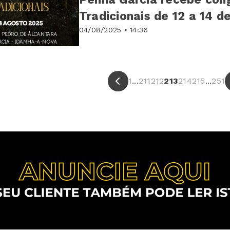
Tradicionais de 12 a 14 d
04/08/2025 • 14:36
1
...
211
212
213
214
215
...
251