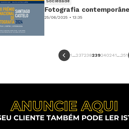
Sociedade
Fotografia contemporâne
25/06/2025 • 13:35
1
...
237
238
239
240
241
...
251