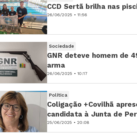
CCD Sertã brilha nas pisc
26/06/2025 • 11:56
Sociedade
GNR deteve homem de 49 
arma
26/06/2025 • 10:17
Política
Coligação +Covilhã apre
candidata à Junta de Pe
25/06/2025 • 20:08