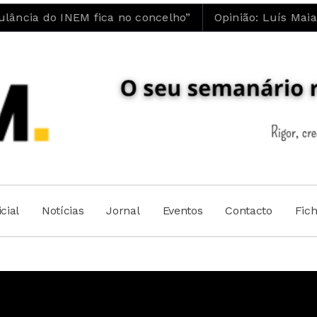
INEM fica no concelho”
Opinião: Luís Maia | A ES
cial
Notícias
Jornal
Eventos
Contacto
Fic