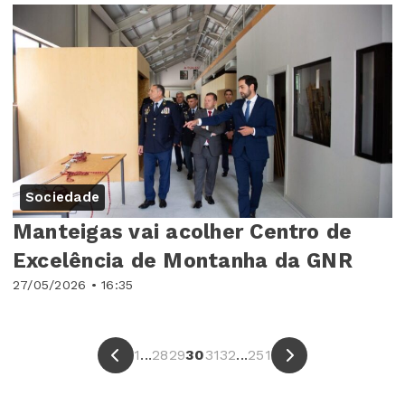
Sociedade
Manteigas vai acolher Centro de
Excelência de Montanha da GNR
27/05/2026 • 16:35
1
...
28
29
30
31
32
...
251