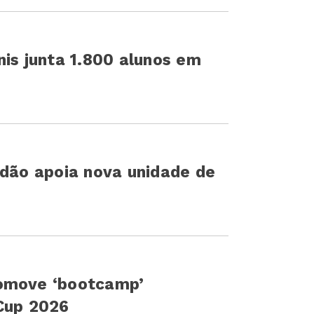
nis junta 1.800 alunos em
ndão apoia nova unidade de
romove ‘bootcamp’
oCup 2026