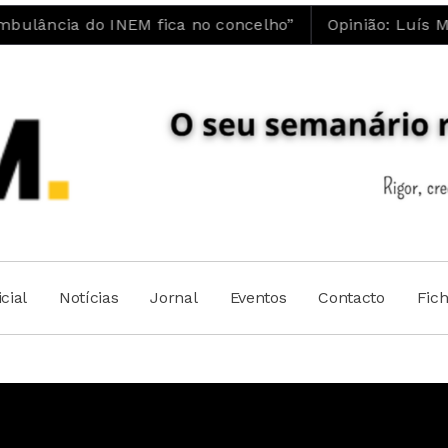
do INEM fica no concelho”
Opinião: Luís Maia | A 
cial
Notícias
Jornal
Eventos
Contacto
Fic