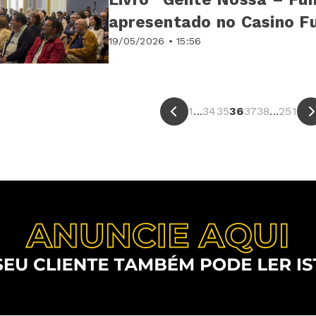
apresentado no Casino F
19/05/2026 • 15:56
1
...
34
35
36
37
38
...
251