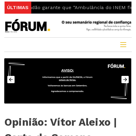
o Fundão garante que “Ambulância do INEM fica no con
ÚLTIMAS
Opinião: Vítor Aleixo |