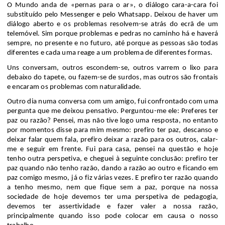
O Mundo anda
de «pernas para o ar
», o diálogo cara-a-cara foi
substituído pelo Messenger e pelo
Whatsapp
. Deixou de haver um
diálogo aberto e os problemas resolvem-se atrás do ecrã de um
telemóvel. Sim porque problemas e pedras no caminho há e haverá
sempre, no presente e no futuro, até porque as pessoas são todas
diferentes e cada uma reage a um problema de diferentes formas.
Uns conversam, outros escondem-se, outros varrem o lixo para
debaixo do tapete, ou fazem-se de surdos, mas outros são frontais
e encaram os problemas com naturalidade.
Outro dia numa conversa com um amigo, fui confrontado com uma
pergunta que me deixou pensativo. Perguntou-me ele: Preferes ter
paz ou razão? Pensei, mas não tive logo uma resposta, no entanto
por momentos disse para mim mesmo: prefiro ter paz, descanso e
deixar falar quem fala, prefiro deixar a razão para os outros, calar-
me e seguir em frente. Fui para casa, pensei na questão e hoje
tenho outra perspetiva, e cheguei à seguinte conclusão: prefiro ter
paz quando não tenho razão, dando a razão ao outro e ficando em
paz comigo mesmo, já o fiz várias vezes. E prefiro ter razão quando
a tenho mesmo, nem que fique sem a paz, porque na nossa
sociedade de hoje devemos ter uma perspetiva de pedagogia,
devemos ter assertividade e fazer valer a nossa razão,
principalmente quando isso pode colocar em causa o nosso